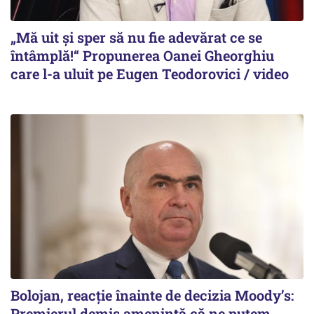
„Mă uit și sper să nu fie adevărat ce se
întâmplă!“ Propunerea Oanei Gheorghiu
care l-a uluit pe Eugen Teodorovici / video
Bolojan, reacție înainte de decizia Moody’s:
Premierul demis amenință că ne putem