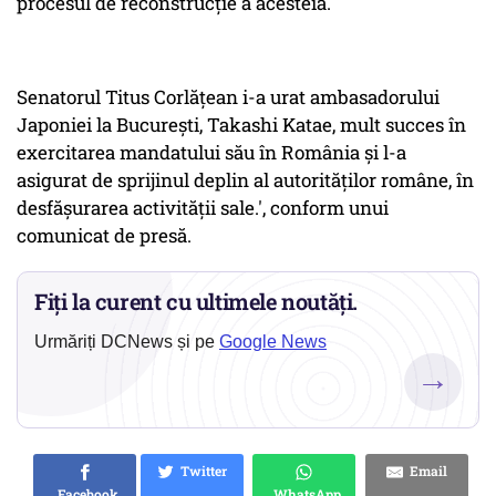
procesul de reconstrucție a acesteia.
Senatorul Titus Corlățean i-a urat ambasadorului
Japoniei la București, Takashi Katae, mult succes în
exercitarea mandatului său în România şi l-a
asigurat de sprijinul deplin al autorităților române, în
desfăşurarea activităţii sale.', conform unui
comunicat de presă.
Fiți la curent cu ultimele noutăți.
Urmăriți DCNews și pe
Google News
→
Twitter
Email
Facebook
WhatsApp