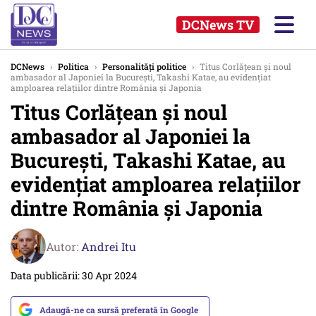
DCNews TV
DCNews
›
Politica
›
Personalități politice
›
Titus Corlățean și noul
ambasador al Japoniei la București, Takashi Katae, au evidențiat
amploarea relațiilor dintre România și Japonia
Titus Corlățean și noul
ambasador al Japoniei la
București, Takashi Katae, au
evidențiat amploarea relațiilor
dintre România și Japonia
Autor:
Andrei Itu
Data publicării: 30 Apr 2024
Adaugă-ne ca sursă preferată în Google