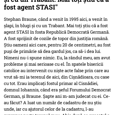
fost agent STASI"
Stephan Braune, când a venit în 1995 aici, a venit în
șlapi, în blugi și cu un Trabant. Mai toți știu că a fost
agent STASI în fosta Republică Democrată Germană.
A fost sprijinit de cozile de topor din justiția română.
Știu oameni aici care, pentru 20 de centimetri, au fost
puși de primărie să dea gardul jos, ca să-i dea lui.
Nimeni nu-i spune nimic. Eu, la rândul meu, am avut
probleme și mai serioase cu el. În spatele bisericii
catolice au intervenit cu niște acte false prin care au
vrut să-mi ia terenul de aici, din Cișnădioara, cu case
cu tot. Erau implicați fostul primar al Cisnădiei,
domnul Iohannis, când era șeful Forumului Democrat
German, și Braune. Șapte ani m-am judecat cu ei. Ce-
au făcut? A luat un număr de cadastru de nu știu
unde, iar cu ajutorul celor de la cadastru, l-au