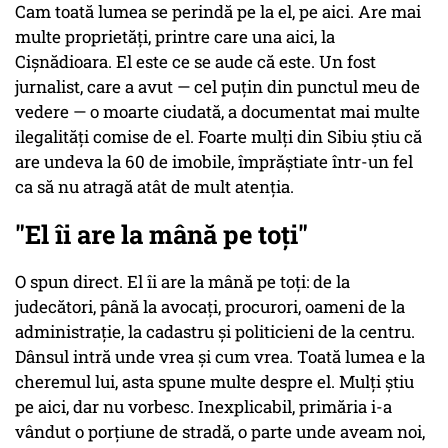
Cam toată lumea se perindă pe la el, pe aici. Are mai
multe proprietăți, printre care una aici, la
Cișnădioara. El este ce se aude că este. Un fost
jurnalist, care a avut — cel puțin din punctul meu de
vedere — o moarte ciudată, a documentat mai multe
ilegalități comise de el. Foarte mulți din Sibiu știu că
are undeva la 60 de imobile, împrăștiate într-un fel
ca să nu atragă atât de mult atenția.
"El îi are la mână pe toți"
O spun direct. El îi are la mână pe toți: de la
judecători, până la avocați, procurori, oameni de la
administrație, la cadastru și politicieni de la centru.
Dânsul intră unde vrea și cum vrea. Toată lumea e la
cheremul lui, asta spune multe despre el. Mulți știu
pe aici, dar nu vorbesc. Inexplicabil, primăria i-a
vândut o porțiune de stradă, o parte unde aveam noi,