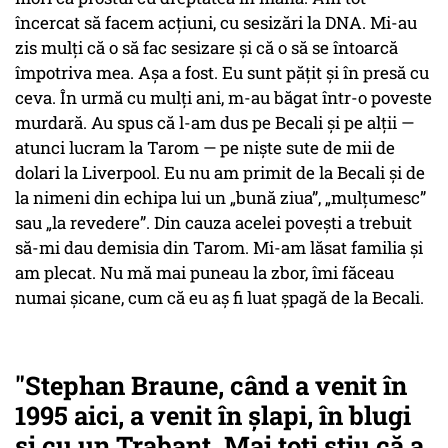
încercat să facem acțiuni, cu sesizări la DNA. Mi-au
zis mulți că o să fac sesizare și că o să se întoarcă
împotriva mea. Așa a fost. Eu sunt pățit și în presă cu
ceva. În urmă cu mulți ani, m-au băgat într-o poveste
murdară. Au spus că l-am dus pe Becali și pe alții —
atunci lucram la Tarom — pe niște sute de mii de
dolari la Liverpool. Eu nu am primit de la Becali și de
la nimeni din echipa lui un „bună ziua”, „mulțumesc”
sau „la revedere”. Din cauza acelei povești a trebuit
să-mi dau demisia din Tarom. Mi-am lăsat familia și
am plecat. Nu mă mai puneau la zbor, îmi făceau
numai șicane, cum că eu aș fi luat șpagă de la Becali.
"Stephan Braune, când a venit în
1995 aici, a venit în șlapi, în blugi
și cu un Trabant. Mai toți știu că a