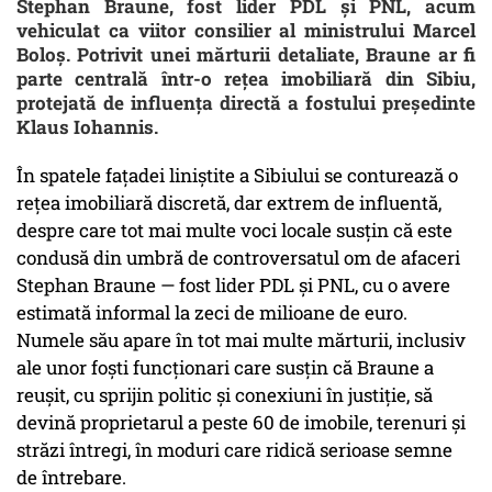
Stephan Braune, fost lider PDL și PNL, acum
vehiculat ca viitor consilier al ministrului Marcel
Boloș. Potrivit unei mărturii detaliate, Braune ar fi
parte centrală într-o rețea imobiliară din Sibiu,
protejată de influența directă a fostului președinte
Klaus Iohannis.
În spatele fațadei liniștite a Sibiului se conturează o
rețea imobiliară discretă, dar extrem de influentă,
despre care tot mai multe voci locale susțin că este
condusă din umbră de controversatul om de afaceri
Stephan Braune — fost lider PDL și PNL, cu o avere
estimată informal la zeci de milioane de euro.
Numele său apare în tot mai multe mărturii, inclusiv
ale unor foști funcționari care susțin că Braune a
reușit, cu sprijin politic și conexiuni în justiție, să
devină proprietarul a peste 60 de imobile, terenuri și
străzi întregi, în moduri care ridică serioase semne
de întrebare.