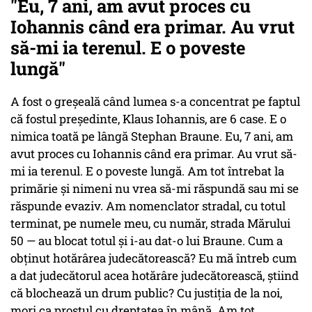
"Eu, 7 ani, am avut proces cu
Iohannis când era primar. Au vrut
să-mi ia terenul. E o poveste
lungă"
A fost o greșeală când lumea s-a concentrat pe faptul
că fostul președinte, Klaus Iohannis, are 6 case. E o
nimica toată pe lângă Stephan Braune. Eu, 7 ani, am
avut proces cu Iohannis când era primar. Au vrut să-
mi ia terenul. E o poveste lungă. Am tot întrebat la
primărie și nimeni nu vrea să-mi răspundă sau mi se
răspunde evaziv. Am nomenclator stradal, cu totul
terminat, pe numele meu, cu număr, strada Mărului
50 — au blocat totul și i-au dat-o lui Braune. Cum a
obținut hotărârea judecătorească? Eu mă întreb cum
a dat judecătorul acea hotărâre judecătorească, știind
că blochează un drum public? Cu justiția de la noi,
mori ca prostul cu dreptatea în mână. Am tot