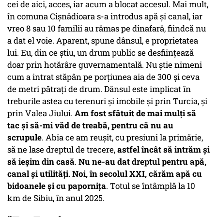
cei de aici, acces, iar acum a blocat accesul. Mai mult,
în comuna Cișnădioara s-a introdus apă și canal, iar
vreo 8 sau 10 familii au rămas pe dinafară, fiindcă nu
a dat el voie. Aparent, spune dânsul, e proprietatea
lui. Eu, din ce știu, un drum public se desființează
doar prin hotărâre guvernamentală. Nu știe nimeni
cum a intrat stăpân pe porțiunea aia de 300 și ceva
de metri pătrați de drum. Dânsul este implicat în
treburile astea cu terenuri și imobile și prin Turcia, și
prin Valea Jiului.
Am fost sfătuit de mai mulți să
tac și să-mi văd de treabă, pentru că nu au
scrupule
. Abia ce am reușit, cu presiuni la primărie,
să ne lase dreptul de trecere,
astfel încât să intrăm și
să ieșim din casă
.
Nu ne-au dat dreptul pentru apă,
canal și utilități. Noi, în secolul XXI, cărăm apă cu
bidoanele și cu papornița
. Totul se întâmplă la 10
km de Sibiu, în anul 2025.