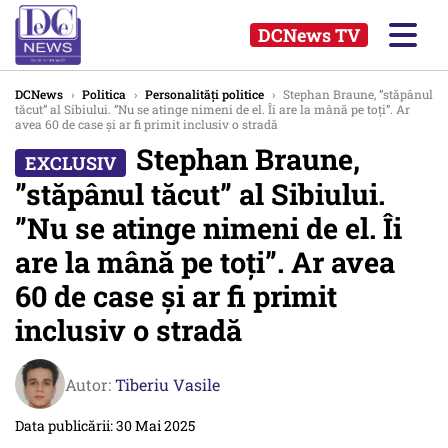
DCNews TV
DCNews
›
Politica
›
Personalități politice
›
Stephan Braune, ”stăpânul
tăcut” al Sibiului. ”Nu se atinge nimeni de el. Îi are la mână pe toți”. Ar
avea 60 de case și ar fi primit inclusiv o stradă
Stephan Braune,
”stăpânul tăcut” al Sibiului.
”Nu se atinge nimeni de el. Îi
are la mână pe toți”. Ar avea
60 de case și ar fi primit
inclusiv o stradă
Autor:
Tiberiu Vasile
Data publicării: 30 Mai 2025