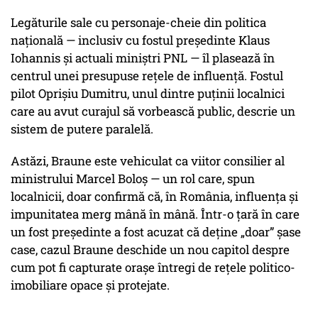
Legăturile sale cu personaje-cheie din politica
națională — inclusiv cu fostul președinte Klaus
Iohannis și actuali miniștri PNL — îl plasează în
centrul unei presupuse rețele de influență. Fostul
pilot Oprișiu Dumitru, unul dintre puținii localnici
care au avut curajul să vorbească public, descrie un
sistem de putere paralelă.
Astăzi, Braune este vehiculat ca viitor consilier al
ministrului Marcel Boloș — un rol care, spun
localnicii, doar confirmă că, în România, influența și
impunitatea merg mână în mână. Într-o țară în care
un fost președinte a fost acuzat că deține „doar” șase
case, cazul Braune deschide un nou capitol despre
cum pot fi capturate orașe întregi de rețele politico-
imobiliare opace și protejate.