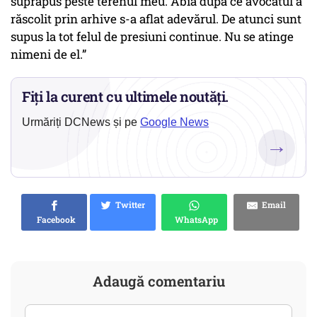
suprapus peste terenul meu. Abia după ce avocatul a
răscolit prin arhive s-a aflat adevărul. De atunci sunt
supus la tot felul de presiuni continue. Nu se atinge
nimeni de el.”
Fiți la curent cu ultimele noutăți.
Urmăriți DCNews și pe
Google News
→
Twitter
Email
Facebook
WhatsApp
Adaugă comentariu