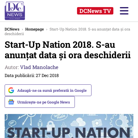
DCNews TV
DCNews
›
Homepage
›
Start-Up Nation 2018. S-au anunțat data și ora
deschiderii
Start-Up Nation 2018. S-au
anunțat data și ora deschiderii
Autor:
Vlad Manolache
Data publicării: 27 Dec 2018
Adaugă-ne ca sursă preferată în Google
Urmărește-ne pe Google News