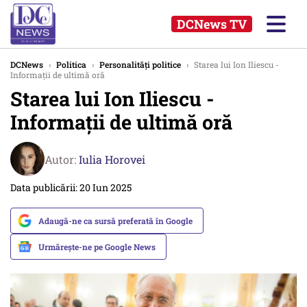
DCNews TV
DCNews
›
Politica
›
Personalități politice
›
Starea lui Ion Iliescu -
Informații de ultimă oră
Starea lui Ion Iliescu -
Informații de ultimă oră
Autor:
Iulia Horovei
Data publicării: 20 Iun 2025
Adaugă-ne ca sursă preferată în Google
Urmărește-ne pe Google News