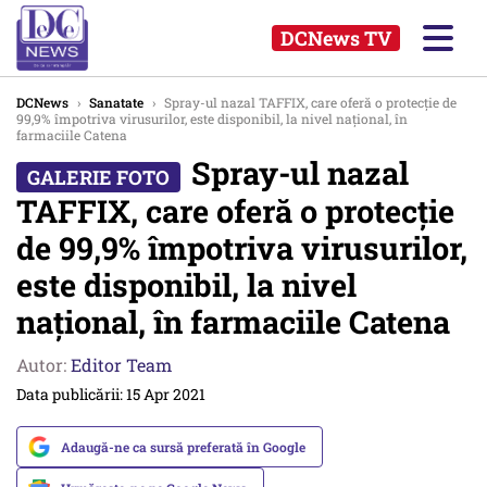
DCNews TV
DCNews
›
Sanatate
›
Spray-ul nazal TAFFIX, care oferă o protecție de
99,9% împotriva virusurilor, este disponibil, la nivel național, în
farmaciile Catena
Spray-ul nazal
TAFFIX, care oferă o protecție
de 99,9% împotriva virusurilor,
este disponibil, la nivel
național, în farmaciile Catena
Autor:
Editor Team
Data publicării: 15 Apr 2021
Adaugă-ne ca sursă preferată în Google