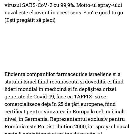
virusul SARS-CoV-2 cu 99,9%. Motto-ul spray-ului
nazal este elocvent în acest sens: You‘re good to go
(Ești pregătit să pleci).
Eficiența companiilor farmaceutice israeliene și a
statului Israel fiind recunoscută și dovedită, ei fiind
lideri mondial în medicină și în depășirea crizei
generate de Covid-19, face ca TAFFIX să se
comercializeze deja în 25 de țări europene, fiind
certificat pentru vânzarea în Europa la cel mai înalt
nivel, în Germania. Reprezentantul exclusiv pentru
România este Ro Distribution 2000, iar spray-ul nazal
poate fi achiziționat și online de pe site-ul