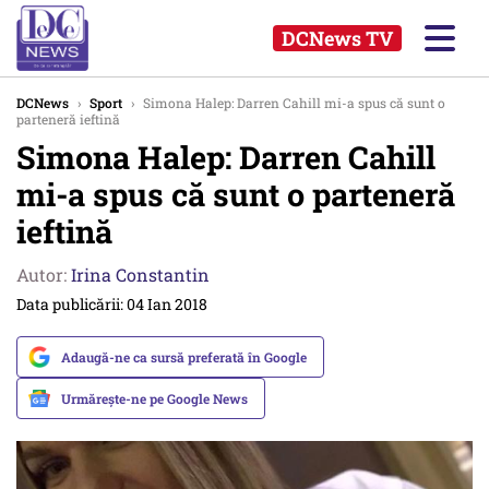
DCNews TV
DCNews
›
Sport
›
Simona Halep: Darren Cahill mi-a spus că sunt o
parteneră ieftină
Simona Halep: Darren Cahill
mi-a spus că sunt o parteneră
ieftină
Autor:
Irina Constantin
Data publicării: 04 Ian 2018
Adaugă-ne ca sursă preferată în Google
Urmărește-ne pe Google News