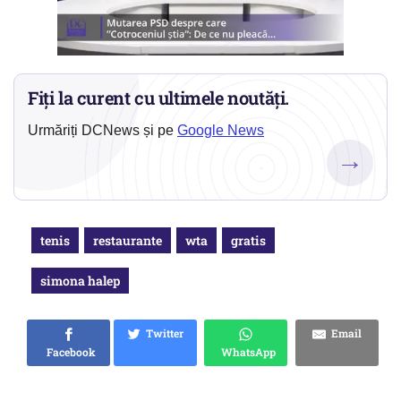
Fiți la curent cu ultimele noutăți.
Urmăriți DCNews și pe
Google News
→
tenis
restaurante
wta
gratis
simona halep
Twitter
Email
Facebook
WhatsApp