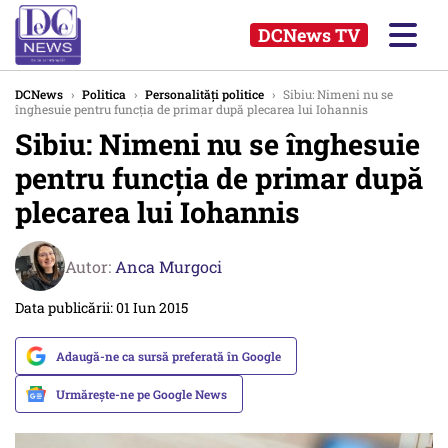
DCNews TV
DCNews
›
Politica
›
Personalități politice
›
Sibiu: Nimeni nu se
înghesuie pentru funcția de primar după plecarea lui Iohannis
Sibiu: Nimeni nu se înghesuie
pentru funcția de primar după
plecarea lui Iohannis
Autor:
Anca Murgoci
Data publicării: 01 Iun 2015
Adaugă-ne ca sursă preferată în Google
Urmărește-ne pe Google News