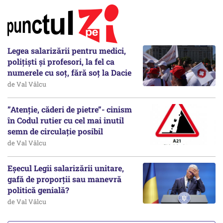
Legea salarizării pentru medici,
polițiști și profesori, la fel ca
numerele cu soț, fără soț la Dacie
de Val Vâlcu
”Atenție, căderi de pietre”- cinism
în Codul rutier cu cel mai inutil
semn de circulație posibil
de Val Vâlcu
Eșecul Legii salarizării unitare,
gafă de proporții sau manevră
politică genială?
de Val Vâlcu