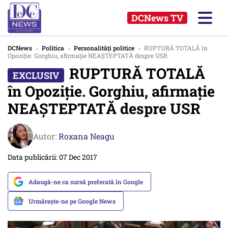
DCNews TV
DCNews
›
Politica
›
Personalități politice
›
RUPTURĂ TOTALĂ în
Opoziție. Gorghiu, afirmație NEAȘTEPTATĂ despre USR
RUPTURĂ TOTALĂ
în Opoziție. Gorghiu, afirmație
NEAȘTEPTATĂ despre USR
Autor:
Roxana Neagu
Data publicării: 07 Dec 2017
Adaugă-ne ca sursă preferată în Google
Urmărește-ne pe Google News