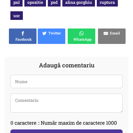
pnl
opozitie
psd
alina gorghiu
ruptura
usr
Twitter
Email
Facebook
WhatsApp
Adaugă comentariu
0
caractere :: Număr maxim de caractere 1000