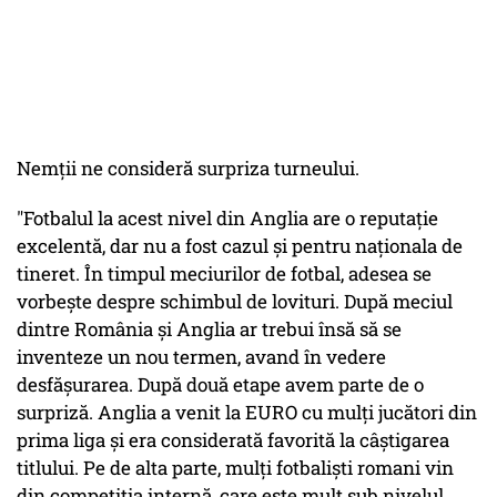
Nemţii ne consideră surpriza turneului.
"Fotbalul la acest nivel din Anglia are o reputaţie
excelentă, dar nu a fost cazul şi pentru naţionala de
tineret. În timpul meciurilor de fotbal, adesea se
vorbeşte despre schimbul de lovituri. După meciul
dintre România şi Anglia ar trebui însă să se
inventeze un nou termen, avand în vedere
desfăşurarea. După două etape avem parte de o
surpriză. Anglia a venit la EURO cu mulţi jucători din
prima liga şi era considerată favorită la câştigarea
titlului. Pe de alta parte, mulţi fotbalişti romani vin
din competiţia internă, care este mult sub nivelul