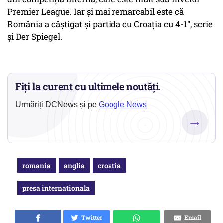
Premier League. Iar şi mai remarcabil este că
România a câştigat şi partida cu Croaţia cu 4-1", scrie
şi Der Spiegel.
Fiți la curent cu ultimele noutăți.
Urmăriți DCNews și pe
Google News
→
romania
anglia
croatia
presa internationala
Twitter
Email