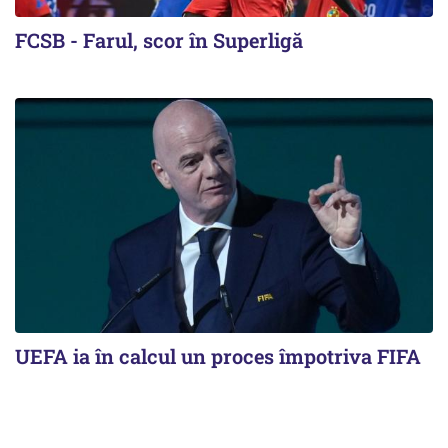
FCSB - Farul, scor în Superligă
UEFA ia în calcul un proces împotriva FIFA