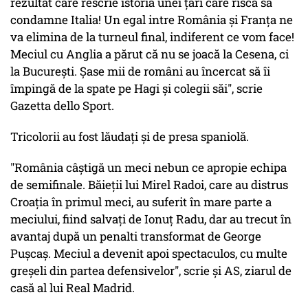
rezultat care rescrie istoria unei ţări care riscă să
condamne Italia! Un egal intre România şi Franţa ne
va elimina de la turneul final, indiferent ce vom face!
Meciul cu Anglia a părut că nu se joacă la Cesena, ci
la Bucureşti. Şase mii de români au încercat să îi
împingă de la spate pe Hagi şi colegii săi", scrie
Gazetta dello Sport.
Tricolorii au fost lăudaţi şi de presa spaniolă.
"România câştigă un meci nebun ce apropie echipa
de semifinale. Băieţii lui Mirel Radoi, care au distrus
Croaţia în primul meci, au suferit în mare parte a
meciului, fiind salvaţi de Ionuţ Radu, dar au trecut în
avantaj după un penalti transformat de George
Puşcaş. Meciul a devenit apoi spectaculos, cu multe
greşeli din partea defensivelor", scrie şi AS, ziarul de
casă al lui Real Madrid.