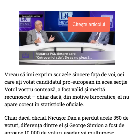
Citește articolul
Vreau să îmi exprim scuzele sincere față de voi, cei
care ați votat candidatul pro-european în acea secție.
Votul vostru contează, a fost valid și merită
recunoscut – chiar dacă, din motive birocratice, el nu
apare corect în statisticile oficiale.
Chiar dacă, oficial, Nicușor Dan a pierdut acele 350 de
voturi, diferența dintre el și George Simion a fost de
aproape 10.000 de voturi, așadar vă mulțumesc