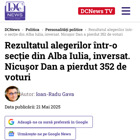
DCNews TV
DCNews
›
Politica
›
Personalități politice
›
Rezultatul alegerilor într-
o secție din Alba Iulia, inversat. Nicușor Dan a pierdut 352 de voturi
Rezultatul alegerilor într-o
secție din Alba Iulia, inversat.
Nicușor Dan a pierdut 352 de
voturi
Autor:
Ioan-Radu Gava
Data publicării: 21 Mai 2025
Adaugă-ne ca sursă preferată în Google
Urmărește-ne pe Google News