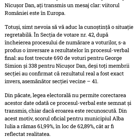
Nicușor Dan, ați transmis un mesaj clar: viitorul
României este în Europa.
Totuși, simt nevoia să vă aduc la cunoștință o situație
regretabilă. În Secția de votare nr. 42, după
încheierea procesului de numărare a voturilor, s-a
produs o inversare a rezultatelor în procesul-verbal
final: au fost trecute 690 de voturi pentru George
Simion și 338 pentru Nicușor Dan, deși toți membrii
secției au confirmat că rezultatul real a fost exact
invers, asemănător secției vecine – 41.
Din păcate, legea electorală nu permite corectarea
acestor date odată ce procesul-verbal este semnat și
transmis, chiar dacă eroarea este recunoscută. Din
acest motiv, scorul oficial pentru municipiul Alba
Iulia a rămas 61,99%, în loc de 62,89%, cât ar fi
reflectat realitatea.