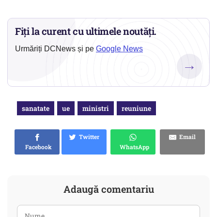
Fiți la curent cu ultimele noutăți.
Urmăriți DCNews și pe
Google News
→
sanatate
ue
ministri
reuniune
Twitter
Email
Facebook
WhatsApp
Adaugă comentariu