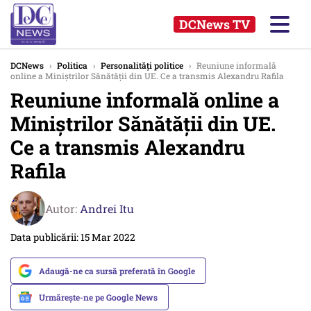
DCNews TV
DCNews
›
Politica
›
Personalități politice
›
Reuniune informală
online a Miniștrilor Sănătății din UE. Ce a transmis Alexandru Rafila
Reuniune informală online a
Miniștrilor Sănătății din UE.
Ce a transmis Alexandru
Rafila
Autor:
Andrei Itu
Data publicării: 15 Mar 2022
Adaugă-ne ca sursă preferată în Google
Urmărește-ne pe Google News