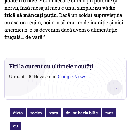
poate fi o idee
. Acum fiecare cum îl țin puterile și
nervii, însă mesajul meu e unul simplu:
nu vă fie
frică să mâncați puțin
. Dacă un soldat supraviețuia
cu așa un regim, noi n-o să murim de inaniție și nici
anemici n-o să devenim dacă avem o alimentație
frugală... de vară.”
Fiți la curent cu ultimele noutăți.
Urmăriți DCNews și pe
Google News
→
dieta
regim
vara
dr- mihaela bilic
mar
ou