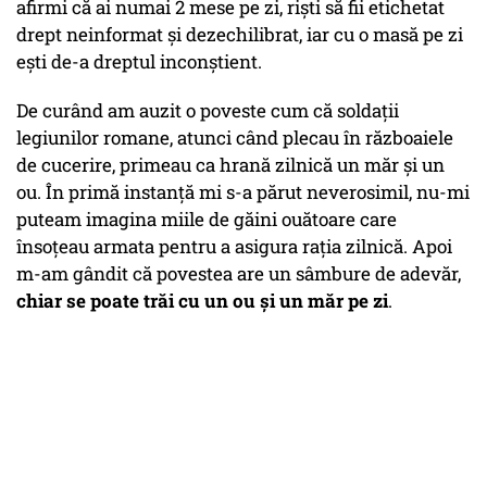
afirmi că ai numai 2 mese pe zi, riști să fii etichetat
drept neinformat și dezechilibrat, iar cu o masă pe zi
ești de-a dreptul inconștient.
De curând am auzit o poveste cum că soldații
legiunilor romane, atunci când plecau în războaiele
de cucerire, primeau ca hrană zilnică un măr și un
ou. În primă instanță mi s-a părut neverosimil, nu-mi
puteam imagina miile de găini ouătoare care
însoțeau armata pentru a asigura rația zilnică. Apoi
m-am gândit că povestea are un sâmbure de adevăr,
chiar se poate trăi cu un ou și un măr pe zi
.