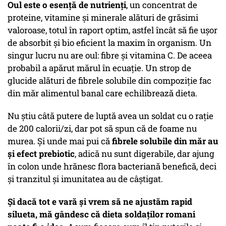
Oul este o esență de nutrienți
, un concentrat de
proteine, vitamine și minerale alături de grăsimi
valoroase, totul în raport optim, astfel încât să fie ușor
de absorbit și bio eficient la maxim în organism. Un
singur lucru nu are oul: fibre și vitamina C. De aceea
probabil a apărut mărul în ecuație. Un strop de
glucide alături de fibrele solubile din compoziție fac
din măr alimentul banal care echilibrează dieta.
Nu știu câtă putere de luptă avea un soldat cu o rație
de 200 calorii/zi, dar pot să spun că de foame nu
murea. Și unde mai pui că
fibrele solubile din măr au
și efect prebiotic
, adică nu sunt digerabile, dar ajung
în colon unde hrănesc flora bacteriană benefică, deci
și tranzitul și imunitatea au de câștigat.
Și dacă tot e vară și vrem să ne ajustăm rapid
silueta, mă gândesc că dieta soldaților romani