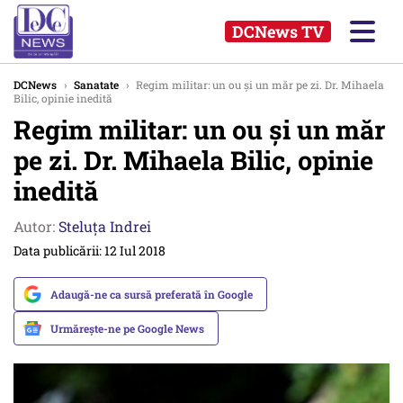
DCNews TV
DCNews
›
Sanatate
›
Regim militar: un ou și un măr pe zi. Dr. Mihaela
Bilic, opinie inedită
Regim militar: un ou și un măr
pe zi. Dr. Mihaela Bilic, opinie
inedită
Autor:
Steluța Indrei
Data publicării: 12 Iul 2018
Adaugă-ne ca sursă preferată în Google
Urmărește-ne pe Google News