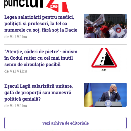
Legea salarizării pentru medici,
polițiști și profesori, la fel ca
numerele cu soț, fără soț la Dacie
de Val Vâlcu
”Atenție, căderi de pietre”- cinism
în Codul rutier cu cel mai inutil
semn de circulație posibil
de Val Vâlcu
Eșecul Legii salarizării unitare,
gafă de proporții sau manevră
politică genială?
de Val Vâlcu
vezi arhiva de editoriale