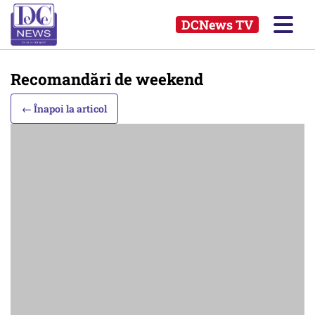
DCNews TV
Recomandări de weekend
← Înapoi la articol