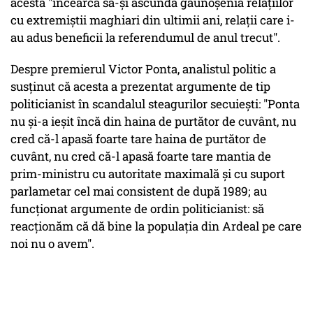
acesta "încearcă să-și ascundă găunoșenia relațiilor
cu extremiștii maghiari din ultimii ani, relații care i-
au adus beneficii la referendumul de anul trecut".
Despre premierul Victor Ponta, analistul politic a
susținut că acesta a prezentat argumente de tip
politicianist în scandalul steagurilor secuiești: "Ponta
nu și-a ieșit încă din haina de purtător de cuvânt, nu
cred că-l apasă foarte tare haina de purtător de
cuvânt, nu cred că-l apasă foarte tare mantia de
prim-ministru cu autoritate maximală și cu suport
parlametar cel mai consistent de după 1989; au
funcționat argumente de ordin politicianist: să
reacționăm că dă bine la populația din Ardeal pe care
noi nu o avem".