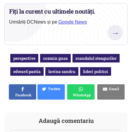
Fiți la curent cu ultimele noutăți.
Urmăriți DCNews și pe
Google News
→
perspective
cozmin gusa
scandalul steagurilor
edward pastia
lavina sandru
lideri politici
Twitter
Email
Facebook
WhatsApp
Adaugă comentariu