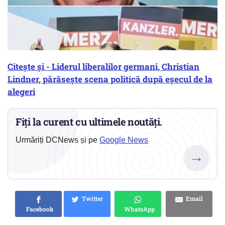
Citește și - Liderul liberalilor germani, Christian
Lindner, părăsește scena politică după eșecul de la
alegeri
Fiți la curent cu ultimele noutăți.
Urmăriți DCNews și pe
Google News
→
Twitter
Email
Facebook
WhatsApp