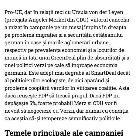
Pro-UE, dar în relații reci cu Ursula von der Leyen
(protejata Angelei Merkel din CDU), viitorul cancelar
a mizat în campanie pe un mesaj împins în dreapta
pe problema migrației și a securității cetățeanului
german în case și marile aglomerări urbane,
respectiv pe prevalența economiei și a locurilor de
muncă în fața unui GreenDeal plin de absurdități și a
unei politici verzi pe cale să îngroape economia
germană. Este adept mai degrabă al SmartDeal decât
al politicienilor ecologiste, de aici apărând și
problema cooptării verzilor în viitoarea coaliție. Asta
dacă reușește FDP să treacă pragul. Dacă FDP nu
depășește 5%, foarte probabil Merz și CDU vor fi
nevoit să negocieze cu Verzii, dar numai cu condiția
ca aceștia să-și tempereze semnificativ politicile.
Temele principale ale campaniei