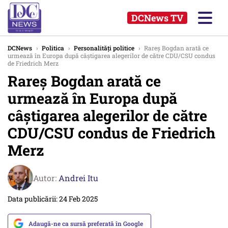
DCNews TV
DCNews
›
Politica
›
Personalități politice
›
Rareș Bogdan arată ce
urmează în Europa după câștigarea alegerilor de către CDU/CSU condus
de Friedrich Merz
Rareș Bogdan arată ce
urmează în Europa după
câștigarea alegerilor de către
CDU/CSU condus de Friedrich
Merz
Autor:
Andrei Itu
Data publicării: 24 Feb 2025
Adaugă-ne ca sursă preferată în Google