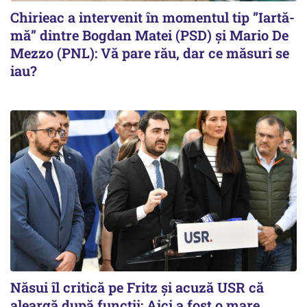
Chirieac a intervenit în momentul tip ”Iartă-
mă” dintre Bogdan Matei (PSD) și Mario De
Mezzo (PNL): Vă pare rău, dar ce măsuri se
iau?
Năsui îl critică pe Fritz și acuză USR că
aleargă după funcții: Aici a fost o mare