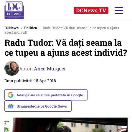
DCNews TV
DCNews
›
Politica
›
Radu Tudor: Vă dați seama la ce tupeu a ajuns
acest individ?
Radu Tudor: Vă dați seama la
ce tupeu a ajuns acest individ?
Autor:
Anca Murgoci
Data publicării: 18 Apr 2016
Adaugă-ne ca sursă preferată în Google
Urmărește-ne pe Google News