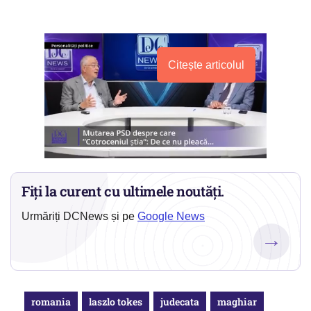
Citește articolul
Fiți la curent cu ultimele noutăți.
Urmăriți DCNews și pe
Google News
→
romania
laszlo tokes
judecata
maghiar