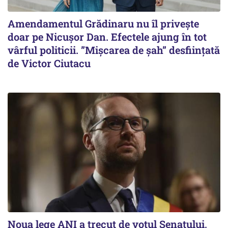
Amendamentul Grădinaru nu îl privește
doar pe Nicușor Dan. Efectele ajung în tot
vârful politicii. ”Mișcarea de șah” desființată
de Victor Ciutacu
Noua lege ANI a trecut de votul Senatului,