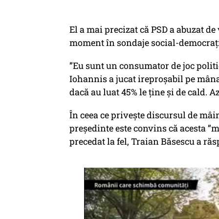
El a mai precizat că PSD a abuzat de 
moment în sondaje social-democrați
”Eu sunt un consumator de joc politic
Iohannis a jucat ireproșabil pe mâna
dacă au luat 45% le ține și de cald. 
În ceea ce privește discursul de mâi
președinte este convins că acesta ”mer
precedat la fel, Traian Băsescu a răspu