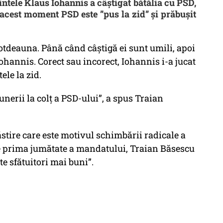
ntele Klaus Iohannis a câștigat bătălia cu PSD,
n acest moment PSD este ”pus la zid” și prăbușit
ntotdeauna. Până când câștigă ei sunt umili, apoi
ohannis. Corect sau incorect, Iohannis i-a jucat
ele la zid.
unerii la colț a PSD-ului”, a spus Traian
tire care este motivul schimbării radicale a
e prima jumătate a mandatului, Traian Băsescu
te sfătuitori mai buni”.