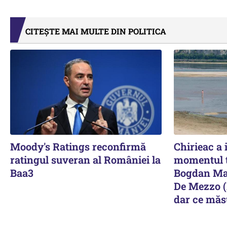
CITEȘTE MAI MULTE DIN POLITICA
Moody's Ratings reconfirmă
Chirieac a 
ratingul suveran al României la
momentul t
Baa3
Bogdan Mat
De Mezzo (
dar ce măsu