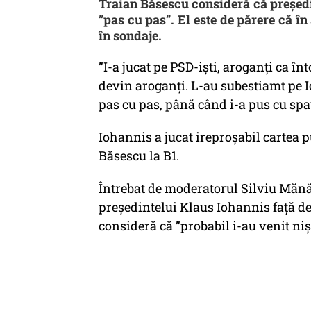
Traian Băsescu consideră că președi
”pas cu pas”. El este de părere că î
în sondaje.
”I-a jucat pe PSD-iști, aroganți ca î
devin aroganți. L-au subestiamt pe I
pas cu pas, până când i-a pus cu spat
Iohannis a jucat ireproșabil cartea p
Băsescu la B1.
Întrebat de moderatorul Silviu Mănăs
președintelui Klaus Iohannis față d
consideră că ”probabil i-au venit niș