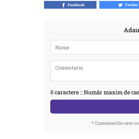
Facebook
Twitter
Adau
0
caractere :: Număr maxim de car
* Comentariile care co