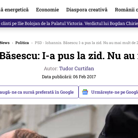
ză energetică
Economie
Diaspora creativă
Românii c
in electronic, decizia luată astăzi de Guvern pentru toți românii
News
›
Politica
›
PSD - Iohannis. Băsescu: I-a pus la zid. Nu au mai mult de
Băsescu: I-a pus la zid. Nu a
Autor:
Tudor Curtifan
Data publicării: 06 Feb 2017
augă-ne ca sursă preferată în Google
Urmărește-ne pe Goog