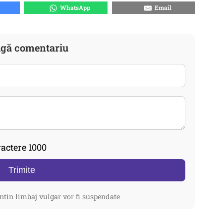
WhatsApp
Email
gă comentariu
actere 1000
Trimite
ntin limbaj vulgar vor fi suspendate