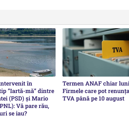
intervenit în
Termen ANAF chiar luni
ip ”Iartă-mă” dintre
Firmele care pot renunța
ei (PSD) și Mario
TVA până pe 10 august
PNL): Vă pare rău,
ri se iau?