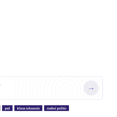
.
→
psd
klaus iohannis
razboi politic