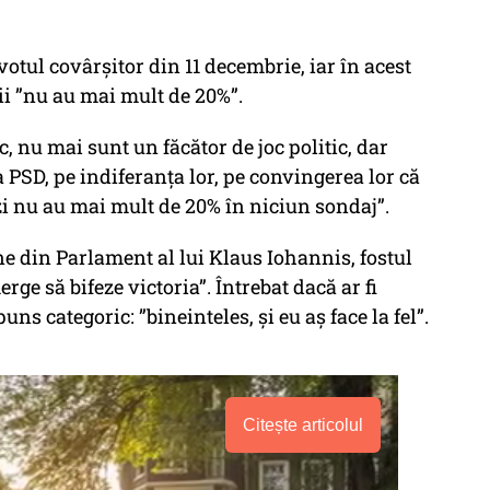
votul covârșitor din 11 decembrie, iar în acest
i ”nu au mai mult de 20%”.
, nu mai sunt un făcător de joc politic, dar
 PSD, pe indiferanța lor, pe convingerea lor că
Azi nu au mai mult de 20% în niciun sondaj”.
ne din Parlament al lui Klaus Iohannis, fostul
ge să bifeze victoria”. Întrebat dacă ar fi
ns categoric: ”bineinteles, și eu aș face la fel”.
Citește articolul