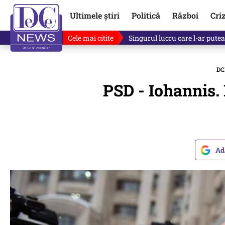
Ultimele știri
Politică
Război
Cri
Cele mai citite
Ce se întâmplă cu primul bulet
DC
PSD - Iohannis. 
Ad