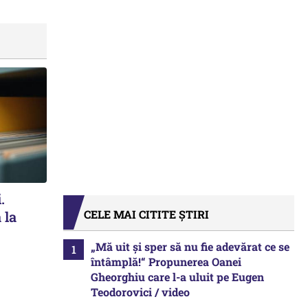
.
CELE MAI CITITE ȘTIRI
 la
„Mă uit și sper să nu fie adevărat ce se
întâmplă!“ Propunerea Oanei
Gheorghiu care l-a uluit pe Eugen
Teodorovici / video