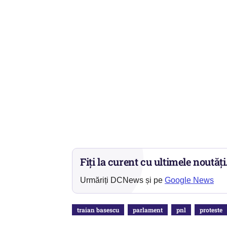
Fiți la curent cu ultimele noutăți
Urmăriți DCNews și pe
Google News
traian basescu
parlament
pnl
proteste