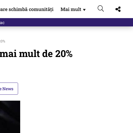
are schimbă comunități
Mai mult
▼
 20%
u mai mult de 20%
le News