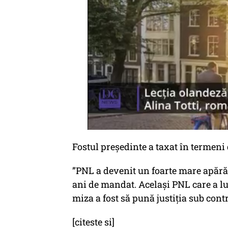
Fostul președinte a taxat în termeni 
”PNL a devenit un foarte mare apărăto
ani de mandat. Același PNL care a lua
miza a fost să pună justiția sub contr
[citeste si]