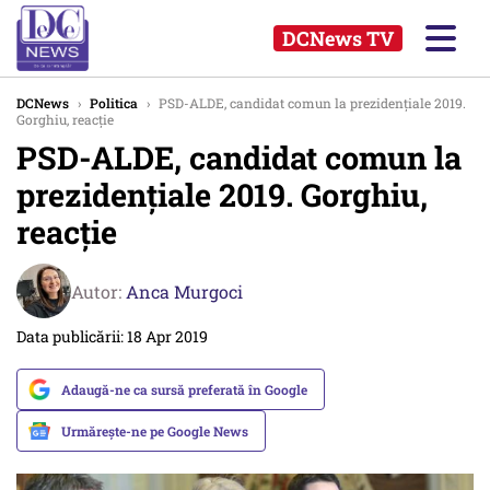
DCNews TV
DCNews
›
Politica
›
PSD-ALDE, candidat comun la prezidențiale 2019.
Gorghiu, reacție
PSD-ALDE, candidat comun la
prezidențiale 2019. Gorghiu,
reacție
Autor:
Anca Murgoci
Data publicării: 18 Apr 2019
Adaugă-ne ca sursă preferată în Google
Urmărește-ne pe Google News