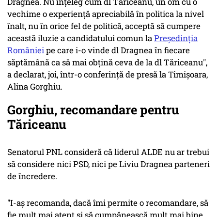
Dragnea. Nu înțeleg cum dl Tăriceanu, un om cu o
vechime o experiență apreciabilă în politica la nivel
înalt, nu în orice fel de politică, acceptă să cumpere
această iluzie a candidatului comun la
Președinția
României
pe care i-o vinde dl Dragnea în fiecare
săptămână ca să mai obțină ceva de la dl Tăriceanu",
a declarat, joi, într-o conferință de presă la Timișoara,
Alina Gorghiu.
Gorghiu, recomandare pentru
Tăriceanu
Senatorul PNL consideră că liderul ALDE nu ar trebui
să considere nici PSD, nici pe Liviu Dragnea parteneri
de încredere.
"I-aș recomanda, dacă îmi permite o recomandare, să
fie mult mai atent și să cumpănească mult mai bine