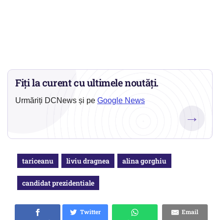
Fiți la curent cu ultimele noutăți.
Urmăriți DCNews și pe
Google News
→
tariceanu
liviu dragnea
alina gorghiu
candidat prezidentiale
Twitter
Email