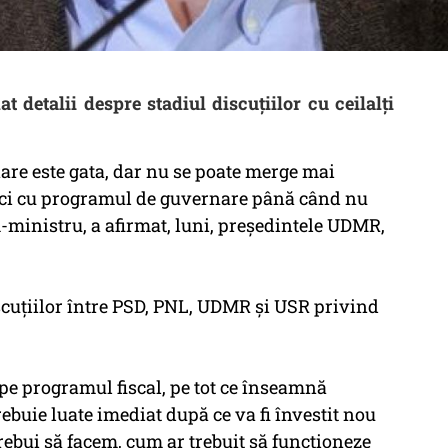
detalii despre stadiul discuțiilor cu ceilalți
re este gata, dar nu se poate merge mai
 nici cu programul de guvernare până când nu
-ministru, a afirmat, luni, preşedintele UDMR,
discuţiilor între PSD, PNL, UDMR şi USR privind
pe programul fiscal, pe tot ce înseamnă
rebuie luate imediat după ce va fi învestit nou
trebui să facem, cum ar trebuit să funcţioneze