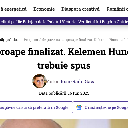
ză energetică
Economie
Diaspora creativă
Românii c
in electronic, decizia luată astăzi de Guvern pentru toți românii
ăți politice
›
Programul de guvernare, aproape finalizat. Kelemen Hunor „dă di
oape finalizat. Kelemen Huno
trebuie spus
Autor:
Ioan-Radu Gava
Data publicării: 16 Iun 2025
augă-ne ca sursă preferată în Google
Urmărește-ne pe Goog