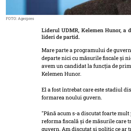
FOTO: Agerpres
Liderul UDMR, Kelemen Hunor, a dat 
lideri de partid.
Mare parte a programului de guverna
departe nici cu măsurile fiscale şi
avem un candidat la funcţia de prim
Kelemen Hunor.
El a fost întrebat care este stadiul 
formarea noului guvern.
"Până acum s-a discutat foarte mult 
reforma fiscală şi de măsurile care t
guvern. Am discutat şi politic ce ar 