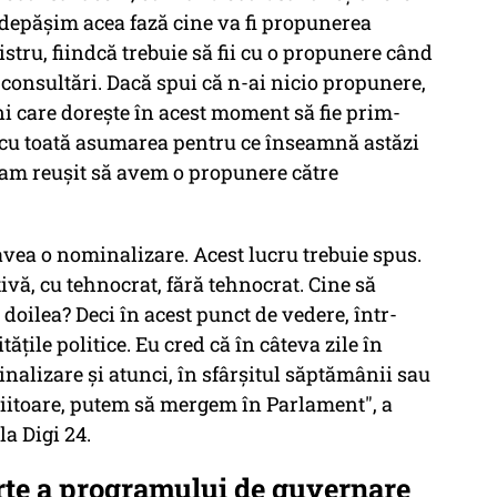
ă depăşim acea fază cine va fi propunerea
stru, fiindcă trebuie să fii cu o propunere când
a consultări. Dacă spui că n-ai nicio propunere,
i care doreşte în acest moment să fie prim-
, cu toată asumarea pentru ce înseamnă astăzi
-am reuşit să avem o propunere către
avea o nominalizare. Acest lucru trebuie spus.
ativă, cu tehnocrat, fără tehnocrat. Cine să
l doilea? Deci în acest punct de vedere, într-
tăţile politice. Eu cred că în câteva zile în
lizare şi atunci, în sfârşitul săptămânii sau
iitoare, putem să mergem în Parlament", a
a Digi 24.
te a programului de guvernare