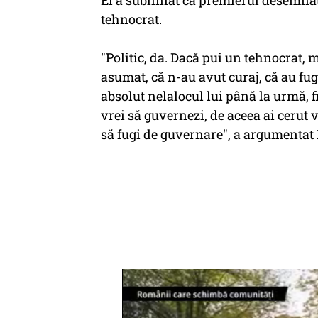
El a subliniat că premierul desemnat 
tehnocrat.
"Politic, da. Dacă pui un tehnocrat, 
asumat, că n-au avut curaj, că au fug
absolut nelalocul lui până la urmă, 
vrei să guvernezi, de aceea ai cerut 
să fugi de guvernare", a argumenta