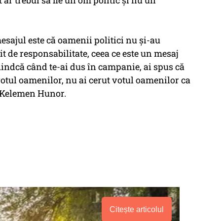
ar trebui să fie un om politic şi nu un
mesajul este că oamenii politici nu şi-au
it de responsabilitate, ceea ce este un mesaj
fiindcă când te-ai dus în campanie, ai spus că
votul oamenilor, nu ai cerut votul oamenilor ca
t Kelemen Hunor.
Citește articolul