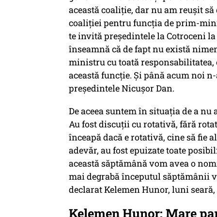
această coaliţie, dar nu am reuşit s
coaliţiei pentru funcţia de prim-mini
te invită preşedintele la Cotroceni l
înseamnă că de fapt nu există nimen
ministru cu toată responsabilitatea
această funcţie. Şi până acum noi n
preşedintele Nicuşor Dan.
De aceea suntem în situaţia de a nu 
Au fost discuţii cu rotativă, fără rot
înceapă dacă e rotativă, cine să fie a
adevăr, au fost epuizate toate posibili
această săptămână vom avea o nomina
mai degrabă începutul săptămânii v
declarat Kelemen Hunor, luni seară, l
Kelemen Hunor: Mare par