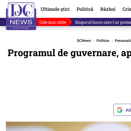
Ultimele știri
Politică
Război
Cri
Cele mai citite
Ce se întâmplă cu primul bulet
DCNews
›
Politica
›
Personalit
Programul de guvernare, apr
Ad