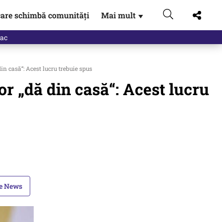
are schimbă comunități
Mai mult
▼
n casă“: Acest lucru trebuie spus
r „dă din casă“: Acest lucru
le News