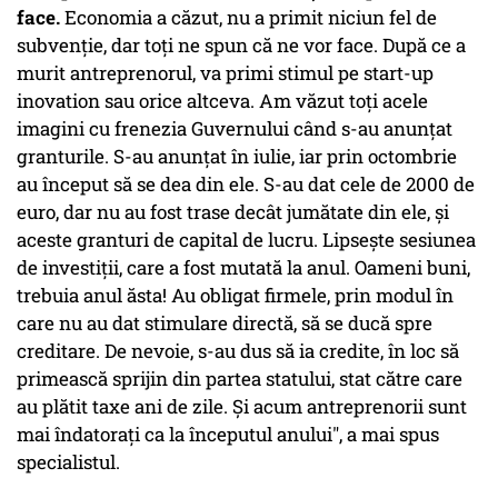
face.
Economia a căzut, nu a primit niciun fel de
subvenţie, dar toţi ne spun că ne vor face. După ce a
murit antreprenorul, va primi stimul pe start-up
inovation sau orice altceva. Am văzut toţi acele
imagini cu frenezia Guvernului când s-au anunţat
granturile. S-au anunţat în iulie, iar prin octombrie
au început să se dea din ele. S-au dat cele de 2000 de
euro, dar nu au fost trase decât jumătate din ele, şi
aceste granturi de capital de lucru. Lipseşte sesiunea
de investiţii, care a fost mutată la anul. Oameni buni,
trebuia anul ăsta! Au obligat firmele, prin modul în
care nu au dat stimulare directă, să se ducă spre
creditare. De nevoie, s-au dus să ia credite, în loc să
primească sprijin din partea statului, stat către care
au plătit taxe ani de zile. Şi acum antreprenorii sunt
mai îndatoraţi ca la începutul anului", a mai spus
specialistul.