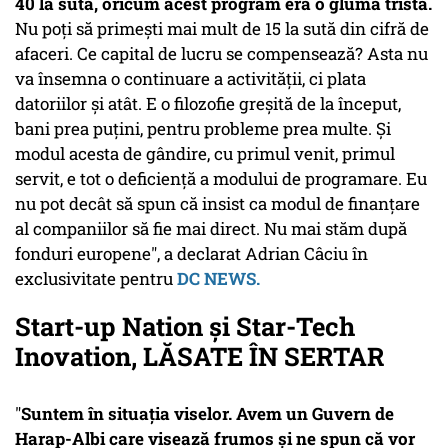
40 la sută, oricum acest program era o glumă tristă.
Nu poţi să primeşti mai mult de 15 la sută din cifră de
afaceri. Ce capital de lucru se compensează? Asta nu
va însemna o continuare a activităţii, ci plata
datoriilor şi atât. E o filozofie greşită de la început,
bani prea puţini, pentru probleme prea multe. Şi
modul acesta de gândire, cu primul venit, primul
servit, e tot o deficienţă a modului de programare. Eu
nu pot decât să spun că insist ca modul de finanţare
al companiilor să fie mai direct. Nu mai stăm după
fonduri europene", a declarat Adrian Câciu în
exclusivitate pentru
DC NEWS.
Start-up Nation şi Star-Tech
Inovation, LĂSATE ÎN SERTAR
"
Suntem în situaţia viselor. Avem un Guvern de
Harap-Albi care visează frumos şi ne spun că vor