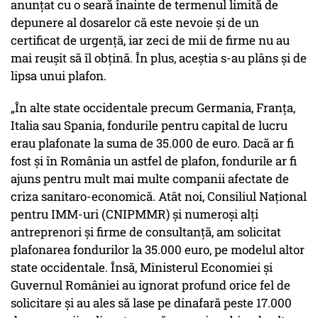
anunţat cu o seară înainte de termenul limită de
depunere al dosarelor că este nevoie şi de un
certificat de urgenţă, iar zeci de mii de firme nu au
mai reuşit să îl obţină. În plus, aceştia s-au plâns şi de
lipsa unui plafon.
„În alte state occidentale precum Germania, Franţa,
Italia sau Spania, fondurile pentru capital de lucru
erau plafonate la suma de 35.000 de euro. Dacă ar fi
fost și în România un astfel de plafon, fondurile ar fi
ajuns pentru mult mai multe companii afectate de
criza sanitaro-economică. Atât noi, Consiliul Național
pentru IMM-uri (CNIPMMR) și numeroși alți
antreprenori și firme de consultanță, am solicitat
plafonarea fondurilor la 35.000 euro, pe modelul altor
state occidentale. Însă, Ministerul Economiei și
Guvernul României au ignorat profund orice fel de
solicitare și au ales să lase pe dinafară peste 17.000