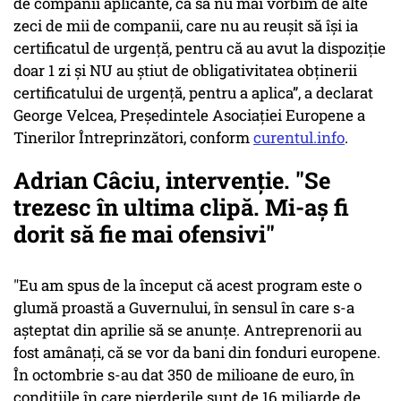
de companii aplicante, ca să nu mai vorbim de alte
zeci de mii de companii, care nu au reușit să își ia
certificatul de urgență, pentru că au avut la dispoziție
doar 1 zi și NU au știut de obligativitatea obținerii
certificatului de urgență, pentru a aplica”, a declarat
George Velcea, Președintele Asociației Europene a
Tinerilor Întreprinzători, conform
curentul.info
.
Adrian Câciu, intervenţie. "Se
trezesc în ultima clipă. Mi-aş fi
dorit să fie mai ofensivi"
"Eu am spus de la început că acest program este o
glumă proastă a Guvernului, în sensul în care s-a
aşteptat din aprilie să se anunţe. Antreprenorii au
fost amânaţi, că se vor da bani din fonduri europene.
În octombrie s-au dat 350 de milioane de euro, în
condiţiile în care pierderile sunt de 16 miliarde de