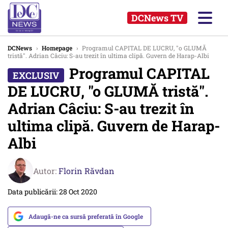
DCNews TV
DCNews
›
Homepage
›
Programul CAPITAL DE LUCRU, "o GLUMĂ
tristă". Adrian Câciu: S-au trezit în ultima clipă. Guvern de Harap-Albi
Programul CAPITAL
DE LUCRU, "o GLUMĂ tristă".
Adrian Câciu: S-au trezit în
ultima clipă. Guvern de Harap-
Albi
Autor:
Florin Răvdan
Data publicării: 28 Oct 2020
Adaugă-ne ca sursă preferată în Google