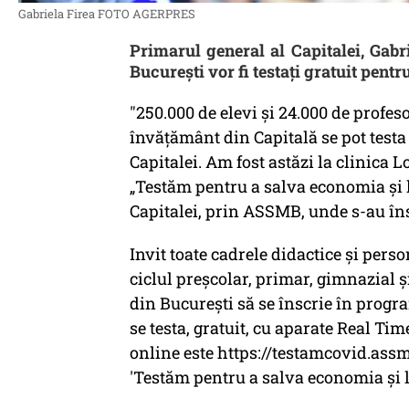
Gabriela Firea FOTO AGERPRES
Primarul general al Capitalei, Gabri
Bucureşti vor fi testaţi gratuit pent
"250.000 de elevi și 24.000 de profeso
învățământ din Capitală se pot testa
Capitalei. Am fost astăzi la clinica 
„Testăm pentru a salva economia și 
Capitalei, prin ASSMB, unde s-au îns
Invit toate cadrele didactice și pers
ciclul preșcolar, primar, gimnazial și
din București să se înscrie în progr
se testa, gratuit, cu aparate Real Tim
online este https://testamcovid.assm
'Testăm pentru a salva economia și 