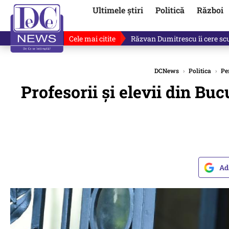
Ultimele știri
Politică
Război
Cele mai citite
Răzvan Dumitrescu îi cere scuze
DCNews
›
Politica
›
Pe
Profesorii şi elevii din Buc
Ad