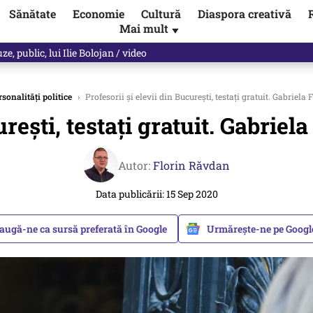
Sănătate
Economie
Cultură
Diaspora creativă
Mai mult
▼
, public, lui Ilie Bolojan / video
rsonalități politice
›
Profesorii şi elevii din Bucureşti, testaţi gratuit. Gabriel
ureşti, testaţi gratuit. Gabri
Autor:
Florin Răvdan
Data publicării: 15 Sep 2020
augă-ne ca sursă preferată în Google
Urmărește-ne pe Goog