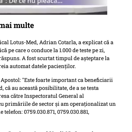
 mai multe
ical Lotus-Med, Adrian Cotarla, a explicat că a
ică pe care o conduce la 1.000 de teste pe zi,
ăspuns. A fost scurtat timpul de aşteptare la
preia automat datele pacienţilor.
Apostol: "Este foarte important ca beneficiarii
, că au această posibilitate, de a se testa
resa către Inspectoratul General al
u primăriile de sector și am operaționalizat un
 telefon: 0759.030.871, 0759.030.881,