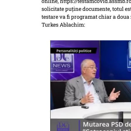
online, https://testamcovid.assmb.ro
solicitate puține documente, totul es
testare va fi programat chiar a doua 
Turkes Ablachim: