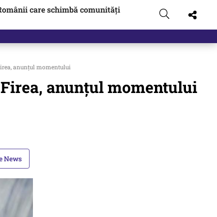
Românii care schimbă comunități
a Firea, anunţul momentului
ela Firea, anunţul momentului
le News