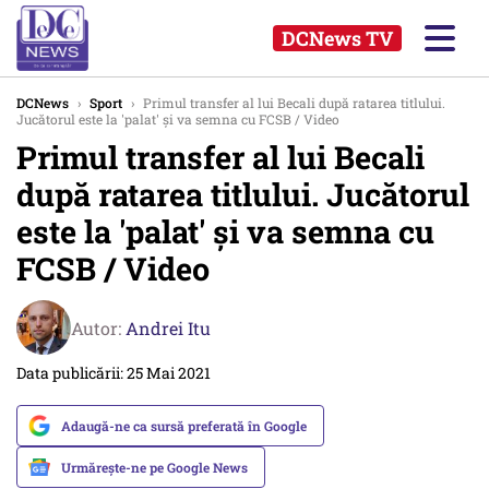
DCNews TV
DCNews
›
Sport
›
Primul transfer al lui Becali după ratarea titlului.
Jucătorul este la 'palat' și va semna cu FCSB / Video
Primul transfer al lui Becali
după ratarea titlului. Jucătorul
este la 'palat' și va semna cu
FCSB / Video
Autor:
Andrei Itu
Data publicării: 25 Mai 2021
Adaugă-ne ca sursă preferată în Google
Urmărește-ne pe Google News