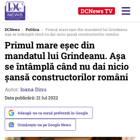
DCNews TV
DCNews
›
Politica
›
Primul mare eșec din mandatul lui Grindeanu.
Așa se întâmplă când nu dai nicio șansă constructorilor români
Primul mare eșec din
mandatul lui Grindeanu. Așa
se întâmplă când nu dai nicio
șansă constructorilor români
Autor:
Ioana Dinu
Data publicării: 21 Iul 2022
Adaugă-ne ca sursă preferată în Google
Urmărește-ne pe Google News