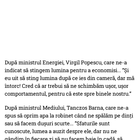
După ministrul Energiei, Virgil Popescu, care ne-a
indicat să stingem lumina pentru a economisi... ”Şi
eu uit să sting lumina după ce ies din cameră, dar mă
întorc! Cred că ar trebui să ne schimbăm uşor, uşor
comportamentul, pentru că este spre binele nostru.”
După ministrul Mediului, Tanczos Barna, care ne-a
spus să oprim apa la robinet când ne spălăm pe dinți
sau să facem dușuri scurte... ”Sfaturile sunt
cunoscute, lumea a auzit despre ele, dar nu ne
gândim în fiecare zi să nu facem baie în cadă, să