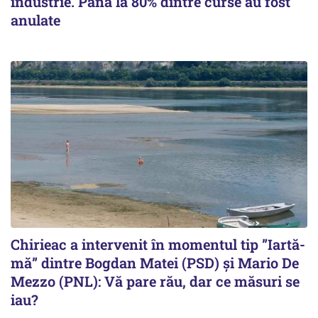
industrie. Până la 80% dintre curse au fost
anulate
Chirieac a intervenit în momentul tip ”Iartă-
mă” dintre Bogdan Matei (PSD) și Mario De
Mezzo (PNL): Vă pare rău, dar ce măsuri se
iau?