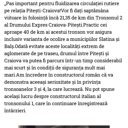
„Pas important pentru fluidizarea circulației rutiere
pe relația Pitești-Craiova!Vor fi dați saptămâna
viitoare în folosință încă 21,35 de km din Tronsonul 2
al Drumului Expres Craiova-Pitești.Practic cei
aproape 40 de km ai acestui tronson vor asigura
inclusiv varianta de ocolire a municipiilor Slatina și
Balș.Odată evitate aceste localități extrem de
aglomerate de pe traseu, drumul între Pitești și
Craiova va putea fi parcurs într-un timp considerabil
mai scurt și în condiții de siguranța mult mai
mari.Am încredere în constructorul român că va
demonstra aceeași seriozitate și în privința
tronsoanelor 3 și 4, la care lucrează. Nu pot spune
același lucru despre constructorul italian al
tronsonului 1, care în continuare înregistrează
întârzieri.