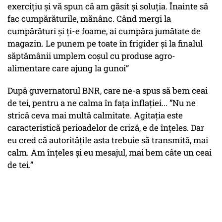
exerciţiu şi vă spun că am găsit şi soluţia. Înainte să
fac cumpărăturile, mănânc. Când mergi la
cumpărături şi ţi-e foame, ai cumpăra jumătate de
magazin. Le punem pe toate în frigider şi la finalul
săptămânii umplem coşul cu produse agro-
alimentare care ajung la gunoi”
După guvernatorul BNR, care ne-a spus să bem ceai
de tei, pentru a ne calma în fața inflației... ”Nu ne
strică ceva mai multă calmitate. Agitația este
caracteristică perioadelor de criză, e de înțeles. Dar
eu cred că autoritățile asta trebuie să transmită, mai
calm. Am înțeles și eu mesajul, mai bem câte un ceai
de tei.”