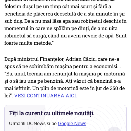
folosim dușul pe un timp cât mai scurt și fără a
beneficia de plăcerea deosebită de a sta minute în șir
sub duș. De a nu mai lăsa apa sau robinetul deschis în
momentul în care ne spălăm pe dinți, de a nu uita
robinetul să curgă, când nu avem nevoie de apă. Sunt
foarte multe metode.”
După ministrul Finanțelor, Adrian Câciu, care ne-a
spus să ne schimbăm mașina pentru a economisi...
”Eu, unul, tocmai am renunțat la mașina pe motorină
şi o să iau una pe benzină. Ați văzut că benzină s-a
mai ieftinit. Un plin de motorină este în jur de 350 de
lei”.
VEZI CONTINUAREA AICI.
Fiți la curent cu ultimele noutăți.
Urmăriți DCNews și pe
Google News