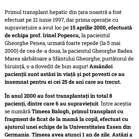
Primul transplant hepatic din țara noastră a fost
efectuat pe 21 iunie 1997, dar prima operație cu
supraviețuire a avut loc pe
15 aprilie 2000, efectuată
de echipa prof. Irinel Popescu,
la pacientul
Gheorghe Penea, urmată foarte repede (la 5 mai
2000) de cea de-a doua, la pacientul Gheorghe Badea.
Marea sărbătoare a Sfântului Gheorghe, purtătorul de
biruință, s-a dovedit de bun augur!
Amândoi
pacienții sunt astăzi în viață și pot povesti ce au
însemnat pentru ei cei 25 de ani care au trecut.
În anul 2000 au fost transplantați în total 8
pacienți, dintre care 6 au supraviețuit
. Între aceștia
se numără
Timeea Balogh, primul transplant cu
fragment de ficat de la mamă la copil, efectuat cu
ajutorul unei echipe de la Universtitatea Essen din
Germania
.
Timeea avea atunci 1 an de zile. Astăzi a