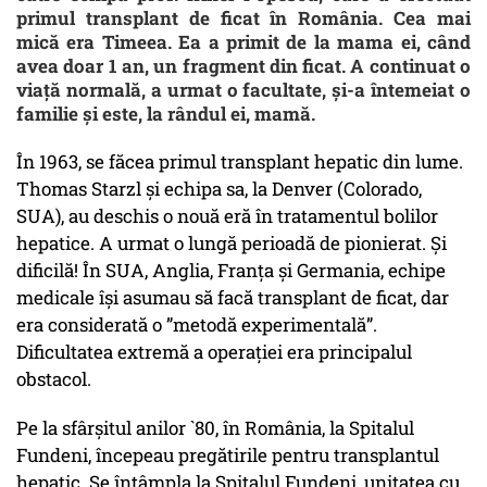
primul transplant de ficat în România. Cea mai
mică era Timeea. Ea a primit de la mama ei, când
avea doar 1 an, un fragment din ficat. A continuat o
viață normală, a urmat o facultate, și-a întemeiat o
familie și este, la rândul ei, mamă.
În 1963, se făcea primul transplant hepatic din lume.
Thomas Starzl și echipa sa, la Denver (Colorado,
SUA), au deschis o nouă eră în tratamentul bolilor
hepatice. A urmat o lungă perioadă de pionierat. Și
dificilă! În SUA, Anglia, Franța și Germania, echipe
medicale își asumau să facă transplant de ficat, dar
era considerată o ”metodă experimentală”.
Dificultatea extremă a operației era principalul
obstacol.
Pe la sfârșitul anilor `80, în România, la Spitalul
Fundeni, începeau pregătirile pentru transplantul
hepatic
. Se întâmpla la Spitalul Fundeni, unitatea cu