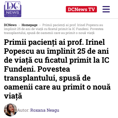
DCNews TV
DCNews
›
Homepage
›
Primii pacienți ai prof. Irinel Popescu au
împlinit 25 de ani de viață cu ficatul primit la IC Fundeni. Povestea
transplantului, spusă de oamenii care au primit o nouă viață
Primii pacienți ai prof. Irinel
Popescu au împlinit 25 de ani
de viață cu ficatul primit la IC
Fundeni. Povestea
transplantului, spusă de
oamenii care au primit o nouă
viață
Autor:
Roxana Neagu