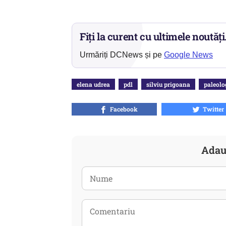
Fiți la curent cu ultimele noutăți
Urmăriți DCNews și pe
Google News
elena udrea
pdl
silviu prigoana
paleolo
Facebook
Twitter
Adau