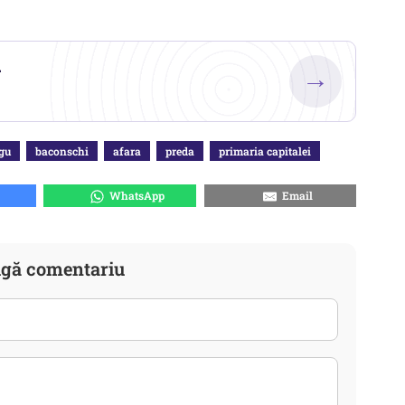
.
→
gu
baconschi
afara
preda
primaria capitalei
WhatsApp
Email
gă comentariu