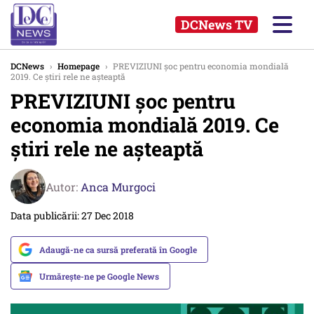
DCNews TV
DCNews
›
Homepage
›
PREVIZIUNI șoc pentru economia mondială
2019. Ce știri rele ne așteaptă
PREVIZIUNI șoc pentru
economia mondială 2019. Ce
știri rele ne așteaptă
Autor:
Anca Murgoci
Data publicării: 27 Dec 2018
Adaugă-ne ca sursă preferată în Google
Urmărește-ne pe Google News