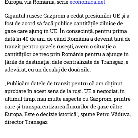
Europa, via România, scrie
economica.net
.
Gigantul rusesc Gazprom a cedat presiunilor UE şi a
fost de acord să facă publice cantităţile zilnice de
gaze care ajung în UE. În consecinţă, pentru prima
dată în 40 de ani, de când România a devenit ţară de
tranzit pentru gazele ruseşti, avem o situaţie a
cantităţilor ce trec prin România pentru a ajunge în
ţările de destinaţie, date centralizate de Transgaz, e
adevărat, cu un decalaj de două zile.
„Publicăm datele de tranzit pentru că am obţinut
aprobare în acest sens de la ruşi. UE a negociat, în
ultimul timp, mai multe aspecte cu Gazprom, printre
care şi transparentizarea fluxurilor de gaze către
Europa. Este o decizie istorică", spune Petru Văduva,
director Transgaz