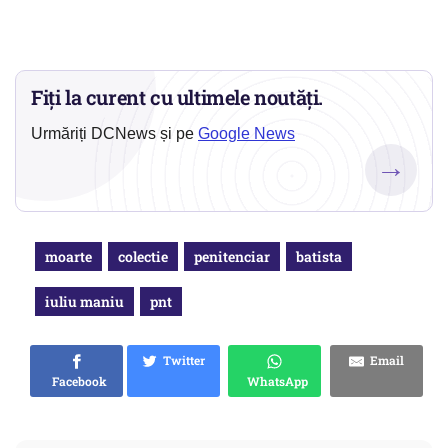
Fiți la curent cu ultimele noutăți.
Urmăriți DCNews și pe
Google News
→
moarte
colectie
penitenciar
batista
iuliu maniu
pnt
Twitter
Email
Facebook
WhatsApp