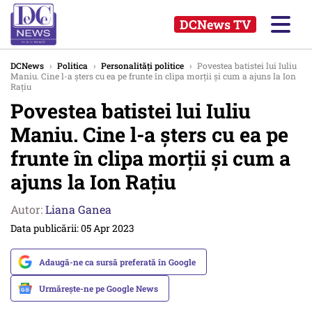
DCNews TV
DCNews
›
Politica
›
Personalități politice
›
Povestea batistei lui Iuliu
Maniu. Cine l-a şters cu ea pe frunte în clipa morţii şi cum a ajuns la Ion
Raţiu
Povestea batistei lui Iuliu
Maniu. Cine l-a şters cu ea pe
frunte în clipa morţii şi cum a
ajuns la Ion Raţiu
Autor:
Liana Ganea
Data publicării: 05 Apr 2023
Adaugă-ne ca sursă preferată în Google
Urmărește-ne pe Google News