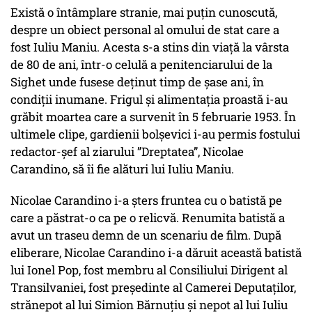
Există o întâmplare stranie, mai puțin cunoscută,
despre un obiect personal al omului de stat care a
fost Iuliu Maniu. Acesta s-a stins din viață la vârsta
de 80 de ani, într-o celulă a penitenciarului de la
Sighet unde fusese deținut timp de șase ani, în
condiții inumane. Frigul și alimentația proastă i-au
grăbit moartea care a survenit în 5 februarie 1953. În
ultimele clipe, gardienii bolșevici i-au permis fostului
redactor-șef al ziarului ”Dreptatea”, Nicolae
Carandino, să îi fie alături lui Iuliu Maniu.
Nicolae Carandino i-a șters fruntea cu o batistă pe
care a păstrat-o ca pe o relicvă. Renumita batistă a
avut un traseu demn de un scenariu de film. După
eliberare, Nicolae Carandino i-a dăruit această batistă
lui Ionel Pop, fost membru al Consiliului Dirigent al
Transilvaniei, fost președinte al Camerei Deputaților,
strănepot al lui Simion Bărnuțiu și nepot al lui Iuliu