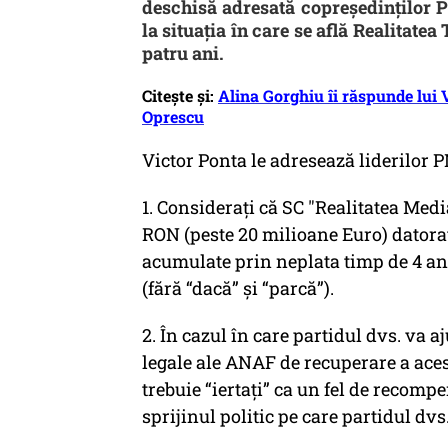
deschisă adresată copreședinților P
la situația în care se află Realitatea
patru ani.
Citește și:
Alina Gorghiu îi răspunde lui 
Oprescu
Victor Ponta le adresează liderilor P
1. Considerați că SC "Realitatea Medi
RON (peste 20 milioane Euro) datoraț
acumulate prin neplata timp de 4 ani
(fără “dacă” și “parcă”).
2. În cazul în care partidul dvs. va a
legale ale ANAF de recuperare a aces
trebuie “iertați” ca un fel de recomp
sprijinul politic pe care partidul dv