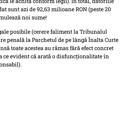
că le achita conform legii). În total, datoriile
idat sunt azi de 92,63 milioane RON (peste 20
cumulează noi sume!
ale posibile (cerere faliment la Tribunalul
zare penală la Parchetul de pe lângă Înalta Curte
 însă toate acestea au rămas fără efect concret
a ce evident că arată o disfuncționalitate în
onsabil).