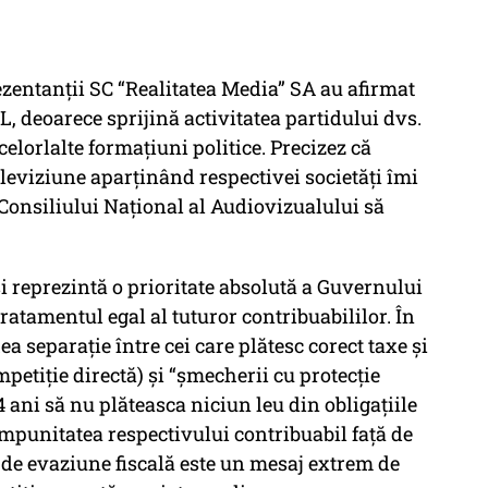
rezentanții SC “Realitatea Media” SA au afirmat
L, deoarece sprijină activitatea partidului dvs.
 celorlalte formațiuni politice. Precizez că
televiziune aparținând respectivei societăți îmi
a Consiliului Național al Audiovizualului să
i reprezintă o prioritate absolută a Guvernului
tratamentul egal al tuturor contribuabililor. În
a separație între cei care plătesc corect taxe și
mpetiție directă) și “șmecherii cu protecție
 4 ani să nu plăteasca niciun leu din obligațiile
, impunitatea respectivului contribuabil față de
 de evaziune fiscală este un mesaj extrem de