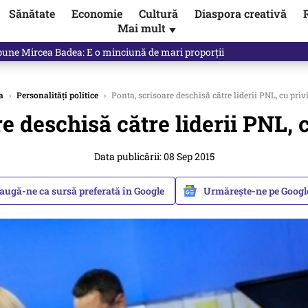
Sănătate
Economie
Cultură
Diaspora creativă
Mai mult
▼
 Ponta, Chirieac anticipa totul. Cine este acum în pericol / VIDEO
a
›
Personalități politice
›
Ponta, scrisoare deschisă către liderii PNL, cu priv
e deschisă către liderii PNL, 
Data publicării: 08 Sep 2015
augă-ne ca sursă preferată în Google
Urmărește-ne pe Goog