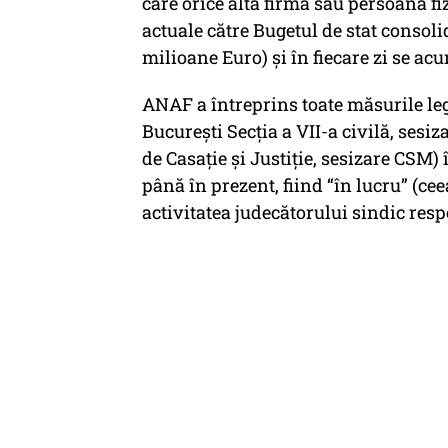
care orice altă firmă sau persoană fizi
actuale către Bugetul de stat consol
milioane Euro) și în fiecare zi se a
ANAF a întreprins toate măsurile leg
București Secția a VII-a civilă, sesi
de Casație și Justiție, sesizare CSM)
până în prezent, fiind “în lucru” (cee
activitatea judecătorului sindic resp