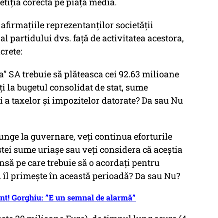
tiția corectă pe piața media.
afirmațiile reprezentanților societății
al partidului dvs. față de activitatea acestora,
crete:
a" SA trebuie să plăteasca cei 92.63 milioane
i la bugetul consolidat de stat, sume
 a taxelor și impozitelor datorate? Da sau Nu
junge la guvernare, veți continua eforturile
tei sume uriașe sau veți considera că aceștia
ensă pe care trebuie să o acordați pentru
s. îl primește în această perioadă? Da sau Nu?
nt! Gorghiu: ”E un semnal de alarmă”