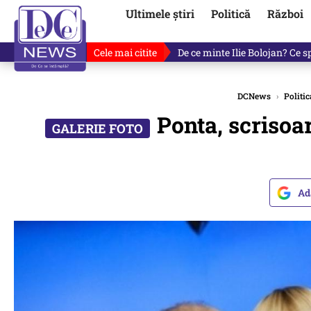
Ultimele știri
Politică
Război
Cele mai citite
Cu luni înainte de anunțul lui
DCNews
›
Politic
Ponta, scrisoar
Ad