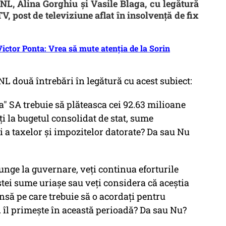
NL, Alina Gorghiu și Vasile Blaga, cu legătură
 TV, post de televiziune aflat în insolvență de fix
Victor Ponta: Vrea să mute atenția de la Sorin
NL două întrebări în legătură cu acest subiect:
a" SA trebuie să plăteasca cei 92.63 milioane
i la bugetul consolidat de stat, sume
 a taxelor și impozitelor datorate? Da sau Nu
junge la guvernare, veți continua eforturile
tei sume uriașe sau veți considera că aceștia
ensă pe care trebuie să o acordați pentru
s. îl primește în această perioadă? Da sau Nu?