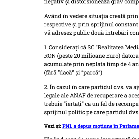
negativ și distorsionează grav compe
Având în vedere situația creată prin 
respective și prin sprijinul constant 
vă adresez public două întrebări con
1. Considerați că SC "Realitatea Medi
RON (peste 20 milioane Euro) datoraț
acumulate prin neplata timp de 4 ani
(fără “dacă” și “parcă”).
2. În cazul în care partidul dvs. va a
legale ale ANAF de recuperare a aces
trebuie “iertați” ca un fel de recomp
sprijinul politic pe care partidul dv
Vezi și:
PNL a depus moțiune în Parlame