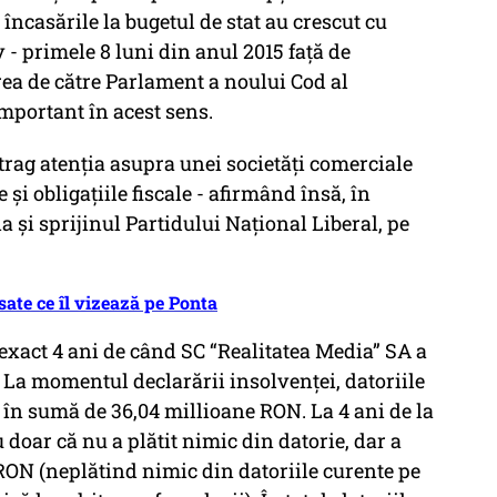
încasările la bugetul de stat au crescut cu
 - primele 8 luni din anul 2015 față de
ea de către Parlament a noului Cod al
important în acest sens.
atrag atenția asupra unei societăți comerciale
și obligațiile fiscale - afirmând însă, în
a și sprijinul Partidului Național Liberal, pe
sate ce îl vizează pe Ponta
 exact 4 ani de când SC “Realitatea Media” SA a
. La momentul declarării insolvenței, datoriile
u în sumă de 36,04 millioane RON. La 4 ani de la
doar că nu a plătit nimic din datorie, dar a
RON (neplătind nimic din datoriile curente pe