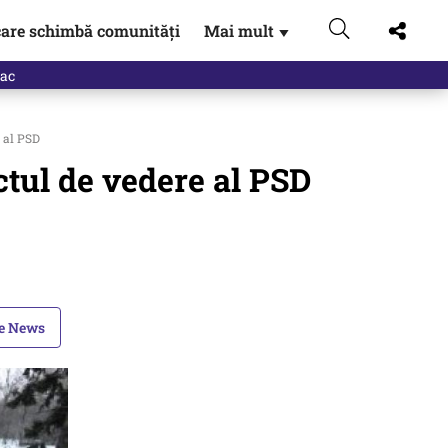
are schimbă comunități
Mai mult
▼
 al PSD
ctul de vedere al PSD
le News