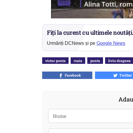
Fiți la curent cu ultimele noutăți
Urmăriți DCNews și pe
Google News
victor ponta
rusia
ponta
liviu dragnea
Facebook
Twitter
Adau