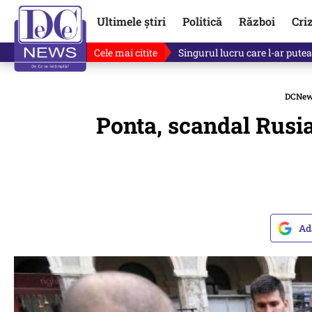
Ultimele știri
Politică
Război
Cri
Cele mai citite
Ce se întâmplă cu primul bulet
DCNe
Ponta, scandal Rusia
Ad