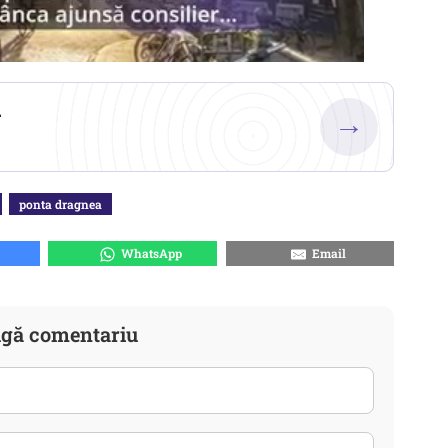
.
→
ponta dragnea
WhatsApp
Email
gă comentariu