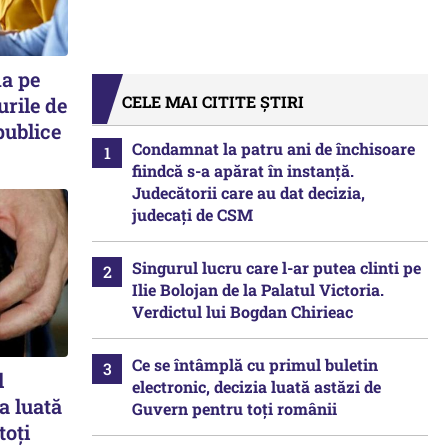
ma pe
CELE MAI CITITE ȘTIRI
urile de
publice
Condamnat la patru ani de închisoare
fiindcă s-a apărat în instanță.
Judecătorii care au dat decizia,
judecați de CSM
Singurul lucru care l-ar putea clinti pe
Ilie Bolojan de la Palatul Victoria.
Verdictul lui Bogdan Chirieac
Ce se întâmplă cu primul buletin
l
electronic, decizia luată astăzi de
ia luată
Guvern pentru toți românii
toți