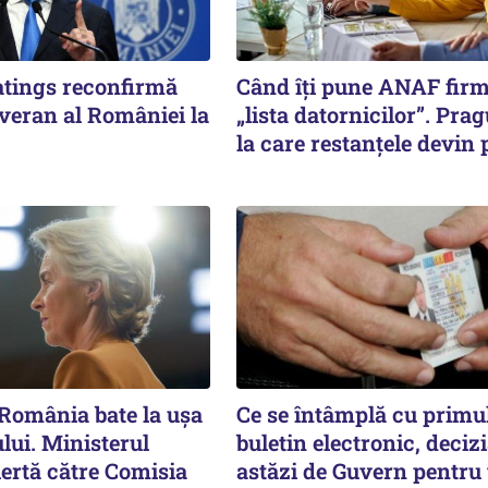
tings reconfirmă
Când îți pune ANAF fir
uveran al României la
„lista datornicilor”. Prag
la care restanțele devin 
 România bate la ușa
Ce se întâmplă cu primu
lui. Ministerul
buletin electronic, deciz
lertă către Comisia
astăzi de Guvern pentru 