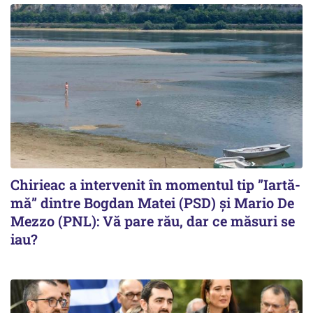
Chirieac a intervenit în momentul tip ”Iartă-
mă” dintre Bogdan Matei (PSD) și Mario De
Mezzo (PNL): Vă pare rău, dar ce măsuri se
iau?