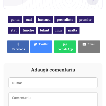
ponta
mai
basescu
presedinte
premier
stat
functie
bilant
imn
inalta
Twitter
Email
Facebook
WhatsApp
Adaugă comentariu