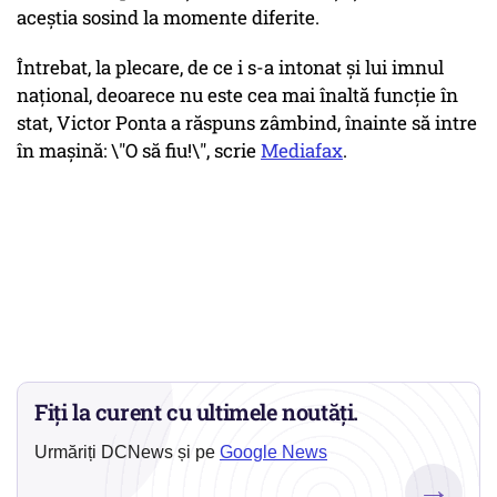
aceştia sosind la momente diferite.
Întrebat, la plecare, de ce i s-a intonat şi lui imnul
naţional, deoarece nu este cea mai înaltă funcţie în
stat, Victor Ponta a răspuns zâmbind, înainte să intre
în maşină: \"O să fiu!\", scrie
Mediafax
.
Fiți la curent cu ultimele noutăți.
Urmăriți DCNews și pe
Google News
→