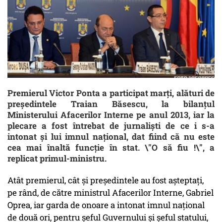
Premierul Victor Ponta a participat marți, alături de
preşedintele Traian Băsescu, la bilanţul
Ministerului Afacerilor Interne pe anul 2013, iar la
plecare a fost întrebat de jurnalişti de ce i s-a
intonat şi lui imnul naţional, dat fiind că nu este
cea mai înaltă funcţie în stat. \"O să fiu !\", a
replicat primul-ministru.
Atât premierul, cât şi preşedintele au fost aşteptaţi,
pe rând, de către ministrul Afacerilor Interne, Gabriel
Oprea, iar garda de onoare a intonat imnul naţional
de două ori, pentru şeful Guvernului şi șeful statului,