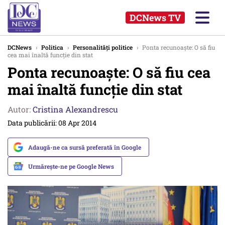
DCNews TV
DCNews
›
Politica
›
Personalități politice
›
Ponta recunoaște: O să fiu
cea mai înaltă funcție din stat
Ponta recunoaște: O să fiu cea
mai înaltă funcție din stat
Autor:
Cristina Alexandrescu
Data publicării: 08 Apr 2014
Adaugă-ne ca sursă preferată în Google
Urmărește-ne pe Google News