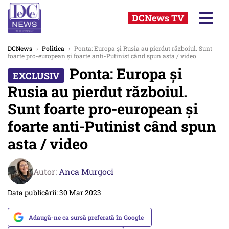
DCNews TV
DCNews
›
Politica
›
Ponta: Europa și Rusia au pierdut războiul. Sunt
foarte pro-european și foarte anti-Putinist când spun asta / video
Ponta: Europa și
Rusia au pierdut războiul.
Sunt foarte pro-european și
foarte anti-Putinist când spun
asta / video
Autor:
Anca Murgoci
Data publicării: 30 Mar 2023
Adaugă-ne ca sursă preferată în Google