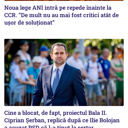
Noua lege ANI intră pe repede înainte la
CCR. ”De mult nu au mai fost critici atât de
ușor de soluționat”
Cine a blocat, de fapt, proiectul Bala II.
Ciprian Șerban, replică după ce Ilie Bolojan
a acuzat PSD că l-a ținut la sertar