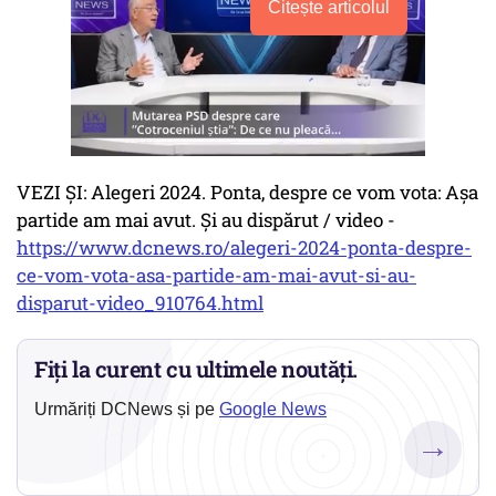
Citește articolul
VEZI ȘI: Alegeri 2024. Ponta, despre ce vom vota: Așa
partide am mai avut. Și au dispărut / video -
https://www.dcnews.ro/alegeri-2024-ponta-despre-
ce-vom-vota-asa-partide-am-mai-avut-si-au-
disparut-video_910764.html
Fiți la curent cu ultimele noutăți.
Urmăriți DCNews și pe
Google News
→