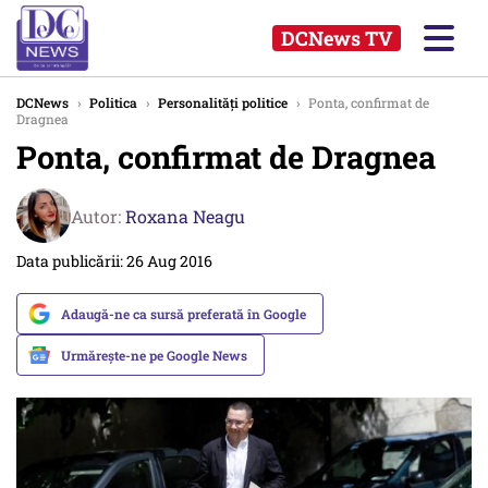
DCNews TV
DCNews
›
Politica
›
Personalități politice
›
Ponta, confirmat de
Dragnea
Ponta, confirmat de Dragnea
Autor:
Roxana Neagu
Data publicării: 26 Aug 2016
Adaugă-ne ca sursă preferată în Google
Urmărește-ne pe Google News