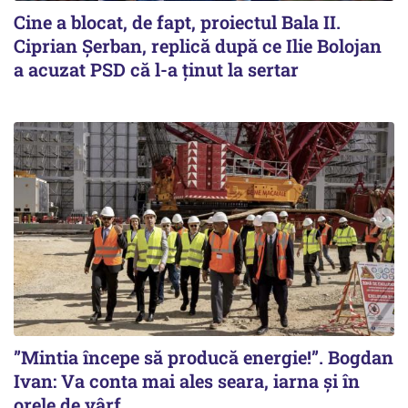
Cine a blocat, de fapt, proiectul Bala II.
Ciprian Șerban, replică după ce Ilie Bolojan
a acuzat PSD că l-a ținut la sertar
”Mintia începe să producă energie!”. Bogdan
Ivan: Va conta mai ales seara, iarna și în
orele de vârf