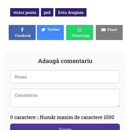
victor ponta
psd
liviu dragnea
Twitter
Email
Facebook
WhatsApp
Adaugă comentariu
0
caractere :: Număr maxim de caractere 1000
Trimite