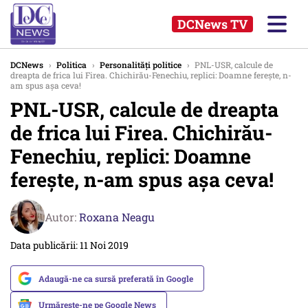
DCNews TV
DCNews
›
Politica
›
Personalități politice
›
PNL-USR, calcule de
dreapta de frica lui Firea. Chichirău-Fenechiu, replici: Doamne ferește, n-
am spus așa ceva!
PNL-USR, calcule de dreapta
de frica lui Firea. Chichirău-
Fenechiu, replici: Doamne
ferește, n-am spus așa ceva!
Autor:
Roxana Neagu
Data publicării: 11 Noi 2019
Adaugă-ne ca sursă preferată în Google
Urmărește-ne pe Google News