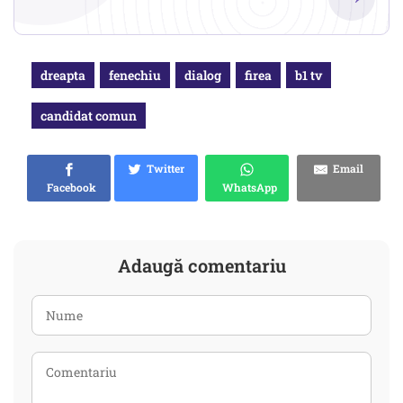
dreapta
fenechiu
dialog
firea
b1 tv
candidat comun
Twitter
Email
Facebook
WhatsApp
Adaugă comentariu