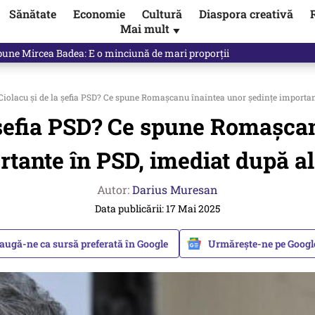
Sănătate
Economie
Cultură
Diaspora creativă
Mai mult
▼
 Ponta, Chirieac anticipa totul. Cine este acum în pericol / VIDEO
iolacu și de la șefia PSD? Ce spune Romașcanu înaintea unor ședințe important
 șefia PSD? Ce spune Romașca
rtante în PSD, imediat după al
Autor:
Darius Muresan
Data publicării: 17 Mai 2025
augă-ne ca sursă preferată în Google
Urmărește-ne pe Goog