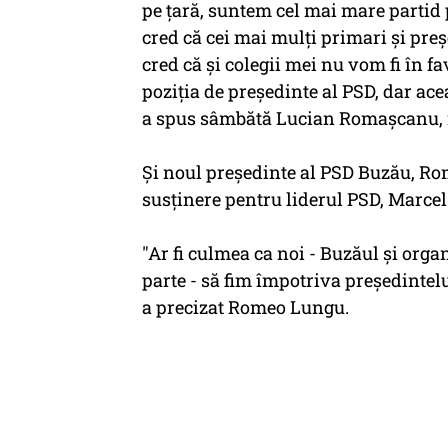
pe ţară, suntem cel mai mare parti
cred că cei mai mulţi primari şi preşe
cred că şi colegii mei nu vom fi în 
poziţia de preşedinte al PSD, dar ac
a spus sâmbătă Lucian Romaşcanu, 
Şi noul preşedinte al PSD Buzău, Ro
susţinere pentru liderul PSD, Marcel
"Ar fi culmea ca noi - Buzăul şi org
parte - să fim împotriva preşedintelui
a precizat Romeo Lungu.