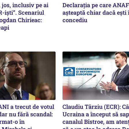
 jos, inclusiv pe ai
Declarația pe care ANAF
-iști”. Scenariul
așteaptă chiar dacă ești 
Bogdan Chirieac:
concediu
capi
NI a trecut de votul
Claudiu Târziu (ECR): C
dar nu fără scandal:
Ucraina a început să sap
rmat-o în
canalul Bîstroe, am aten
 Mirabela şi
că e un atac la adresa R