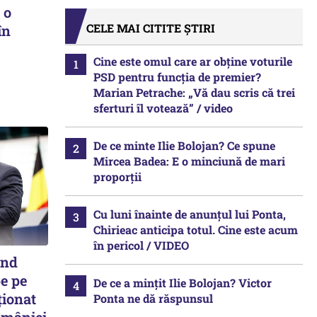
 o
CELE MAI CITITE ȘTIRI
în
Cine este omul care ar obține voturile
PSD pentru funcția de premier?
Marian Petrache: „Vă dau scris că trei
sferturi îl votează” / video
De ce minte Ilie Bolojan? Ce spune
Mircea Badea: E o minciună de mari
proporții
Cu luni înainte de anunțul lui Ponta,
Chirieac anticipa totul. Cine este acum
în pericol / VIDEO
ând
e pe
De ce a mințit Ilie Bolojan? Victor
ționat
Ponta ne dă răspunsul
omâniei