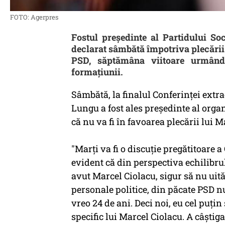
FOTO: Agerpres
Fostul preşedinte al Partidului S
declarat sâmbătă împotriva plecării 
PSD, săptămâna viitoare urmând 
formaţiunii.
Sâmbătă, la finalul Conferinţei ext
Lungu a fost ales preşedinte al orga
că nu va fi în favoarea plecării lui M
"Marţi va fi o discuţie pregătitoare 
evident că din perspectiva echilibrul
avut Marcel Ciolacu, sigur să nu uit
personale politice, din păcate PSD nu
vreo 24 de ani. Deci noi, eu cel puţi
specific lui Marcel Ciolacu. A câştig