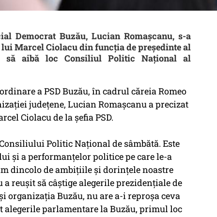
ocial Democrat Buzău, Lucian Romaşcanu, s-a
lui Marcel Ciolacu din funcţia de preşedinte al
să aibă loc Consiliul Politic Naţional al
raordinare a PSD Buzău, în cadrul căreia Romeo
nizaţiei judeţene, Lucian Romaşcanu a precizat
arcel Ciolacu de la şefia PSD.
a Consiliului Politic Naţional de sâmbătă. Este
ui şi a performanţelor politice pe care le-a
ăm dincolo de ambiţiile şi dorinţele noastre
 a reuşit să câştige alegerile prezidenţiale de
n şi organizaţia Buzău, nu are a-i reproşa ceva
at alegerile parlamentare la Buzău, primul loc