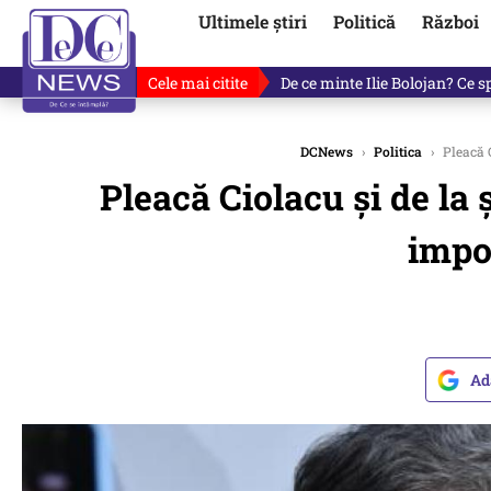
Ultimele știri
Politică
Război
Cele mai citite
Cu luni înainte de anunțul lui
DCNews
›
Politica
›
Pleacă C
Pleacă Ciolacu și de la
impo
Ad