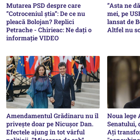
Mutarea PSD despre care
”Asta ne dă
”Cotroceniul știa”: De ce nu
mei, pe USR
pleacă Bolojan? Replici
lansat de 
Petrache - Chirieac: Ne dați o
Altfel nu s
informație VIDEO
Amendamentul Grădinaru nu îl
Noua lege A
privește doar pe Nicușor Dan.
Senatului, 
Efectele ajung în tot vârful
Ați transfo
politicii. ”Mișcarea de șah”
"concubina