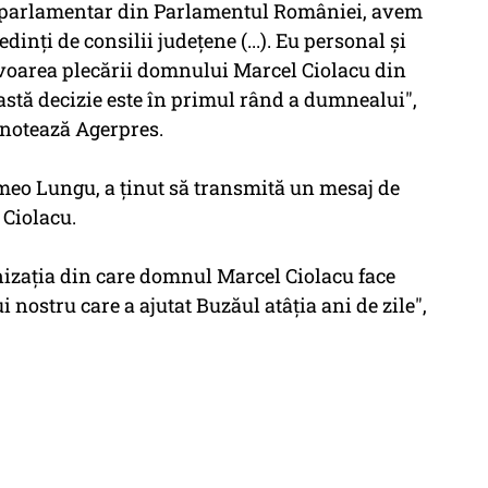
d parlamentar din Parlamentul României, avem
dinţi de consilii judeţene (...). Eu personal şi
favoarea plecării domnului Marcel Ciolacu din
eastă decizie este în primul rând a dumnealui",
notează Agerpres.
meo Lungu, a ţinut să transmită un mesaj de
 Ciolacu.
anizaţia din care domnul Marcel Ciolacu face
 nostru care a ajutat Buzăul atâţia ani de zile",