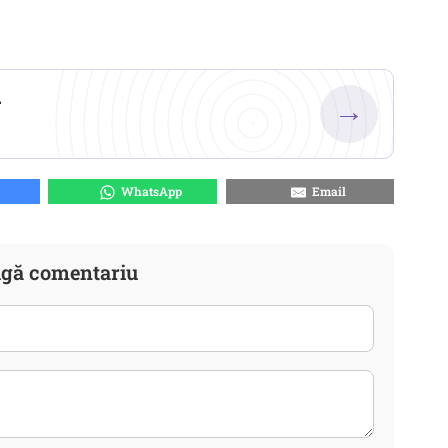
.
→
WhatsApp
Email
gă comentariu