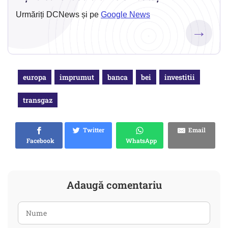
Urmăriți DCNews și pe
Google News
→
europa
imprumut
banca
bei
investitii
transgaz
Twitter
Email
Facebook
WhatsApp
Adaugă comentariu