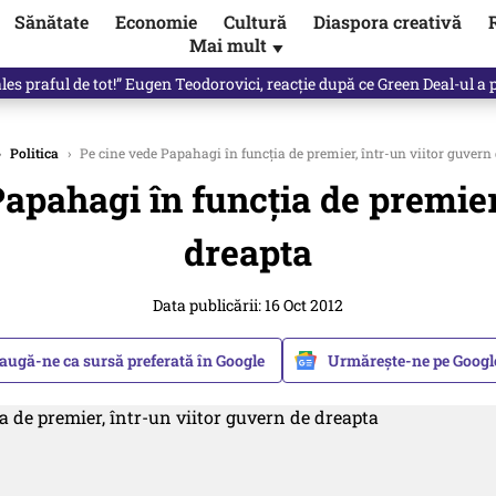
Sănătate
Economie
Cultură
Diaspora creativă
Mai mult
▼
les praful de tot!” Eugen Teodorovici, reacție după ce Green Deal-ul a
›
Politica
›
Pe cine vede Papahagi în funcția de premier, într-un viitor guvern
apahagi în funcția de premier,
dreapta
Data publicării: 16 Oct 2012
augă-ne ca sursă preferată în Google
Urmărește-ne pe Goog