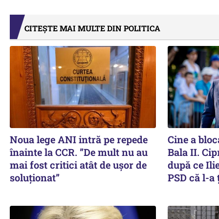
CITEȘTE MAI MULTE DIN POLITICA
Noua lege ANI intră pe repede
Cine a bloca
înainte la CCR. ”De mult nu au
Bala II. Ci
mai fost critici atât de ușor de
după ce Ili
soluționat”
PSD că l-a 