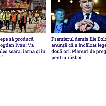
cepe să producă
Premierul demis Ilie Bol
Bogdan Ivan: Va
anunță că a încălcat leg
les seara, iarna și în
două ori. Planuri de preg
rf
pentru război