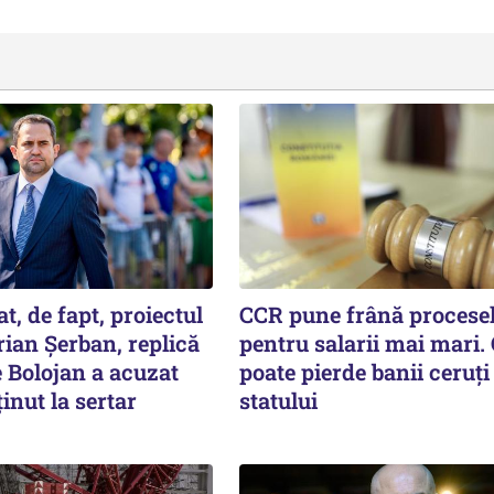
t, de fapt, proiectul
CCR pune frână procese
prian Șerban, replică
pentru salarii mai mari.
e Bolojan a acuzat
poate pierde banii ceruți
ținut la sertar
statului