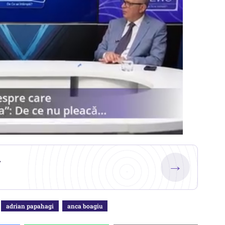
.
→
adrian papahagi
anca boagiu