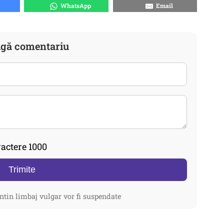
WhatsApp
Email
gă comentariu
actere 1000
Trimite
ntin limbaj vulgar vor fi suspendate