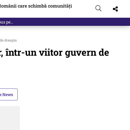
Românii care schimbă comunități
 pus pe…
 de dreapta
 într-un viitor guvern de
le News