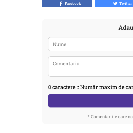
Facebook
Twitter
Adau
0
caractere :: Număr maxim de car
* Comentariile care co