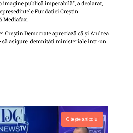
u o imagine publică impecabilă", a declarat,
cepreşedintele Fundaţiei Creştin
ă Mediafax.
ei Creștin Democrate apreciază că și Andrea
e să asigure demnități ministeriale într-un
Citește articolul