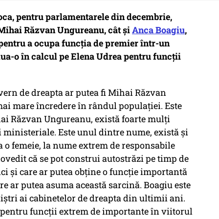
oca, pentru parlamentarele din decembrie,
t Mihai Răzvan Ungureanu, cât și
Anca Boagiu
,
i pentru a ocupa funcția de premier într-un
lua-o în calcul pe Elena Udrea pentru funcții
vern de dreapta ar putea fi Mihai Răzvan
ai mare încredere în rândul populaţiei. Este
ai Răzvan Ungureanu, există foarte mulţi
 ministeriale. Este unul dintre nume, există şi
la o femeie, la nume extrem de responsabile
vedit că se pot construi autostrăzi pe timp de
ici şi care ar putea obţine o funcţie importantă
e ar putea asuma această sarcină. Boagiu este
tri ai cabinetelor de dreapta din ultimii ani.
 pentru funcţii extrem de importante în viitorul