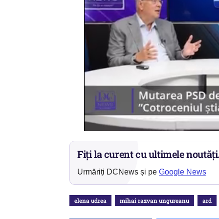
Fiți la curent cu ultimele noutăți
Urmăriți DCNews și pe
Google News
elena udrea
mihai razvan ungureanu
ard