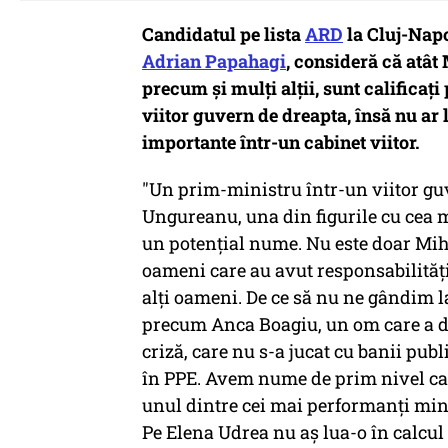
Candidatul pe lista
ARD
la Cluj-Nap
Adrian Papahagi
, consideră că atâ
precum și mulți alții, sunt calificaț
viitor guvern de dreapta, însă nu ar 
importante într-un cabinet viitor.
"Un prim-ministru într-un viitor gu
Ungureanu, una din figurile cu cea m
un potenţial nume. Nu este doar Mih
oameni care au avut responsabilităţi
alţi oameni. De ce să nu ne gândim 
precum Anca Boagiu, un om care a do
criză, care nu s-a jucat cu banii publ
în PPE. Avem nume de prim nivel car
unul dintre cei mai performanţi miniş
Pe Elena Udrea nu aş lua-o în calcul