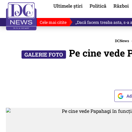
Ultimele știri
Politică
Război
Cele mai citite
„Dacă facem treaba asta, s-a a
DCNews
Pe cine vede P
Ad