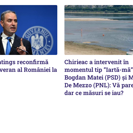
tings reconfirmă
Chirieac a intervenit în
uveran al României la
momentul tip ”Iartă-mă”
Bogdan Matei (PSD) și 
De Mezzo (PNL): Vă pare
dar ce măsuri se iau?