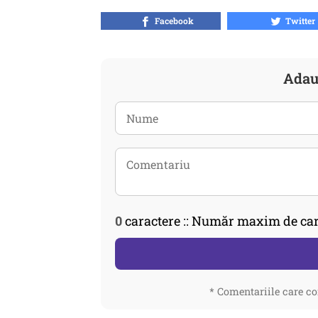
Facebook
Twitter
Adau
0
caractere :: Număr maxim de car
* Comentariile care co