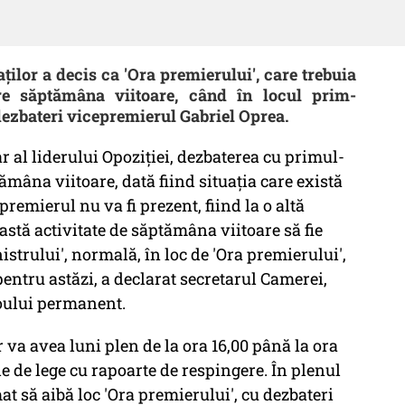
ilor a decis ca 'Ora premierului', care trebuia
re săptămâna viitoare, când în locul prim-
dezbateri vicepremierul Gabriel Oprea.
al liderului Opoziţiei, dezbaterea cu primul-
mâna viitoare, dată fiind situaţia care există
remierul nu va fi prezent, fiind la o altă
eastă activitate de săptămâna viitoare să fie
istrului', normală, în loc de 'Ora premierului',
entru astăzi, a declarat secretarul Camerei,
oului permanent.
 va avea luni plen de la ora 16,00 până la ora
le de lege cu rapoarte de respingere. În plenul
at să aibă loc 'Ora premierului', cu dezbateri