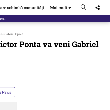
are schimbă comunități
Mai mult
▼
eni Gabriel Oprea
ictor Ponta va veni Gabriel
le News