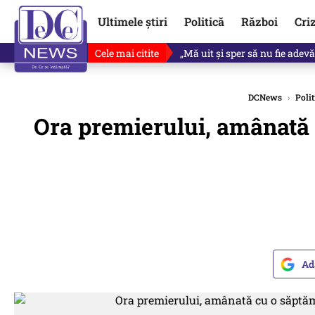
Ultimele știri
Politică
Război
Cri
Cele mai citite
Ce se întâmplă cu primul bulet
DCNews
›
Polit
Ora premierului, amânată c
Ad