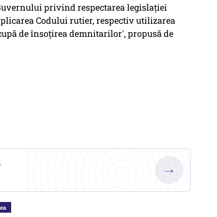
Guvernului privind respectarea legislaţiei
licarea Codului rutier, respectiv utilizarea
ocupă de însoţirea demnitarilor', propusă de
.
→
rea