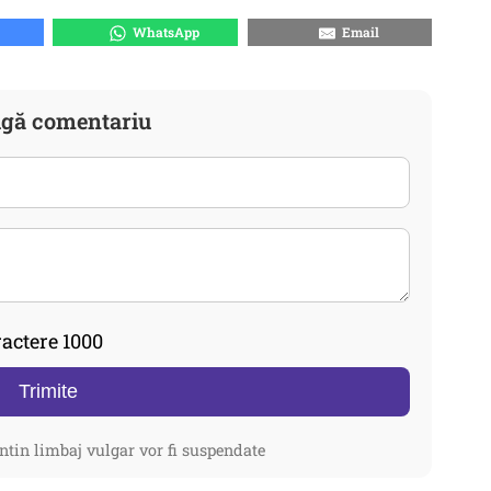
WhatsApp
Email
gă comentariu
actere 1000
Trimite
ntin limbaj vulgar vor fi suspendate