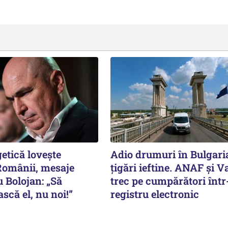
etică lovește
Adio drumuri în Bulgari
omânii, mesaje
țigări ieftine. ANAF și V
 Bolojan: „Să
trec pe cumpărători înt
că el, nu noi!”
registru electronic