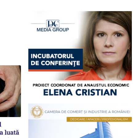
l
ia luată