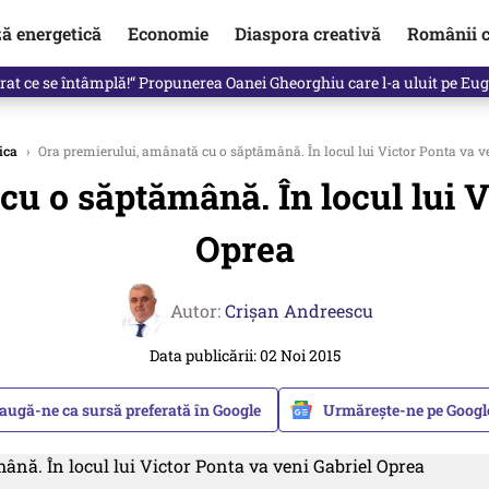
ză energetică
Economie
Diaspora creativă
Românii c
in electronic, decizia luată astăzi de Guvern pentru toți românii
ica
›
Ora premierului, amânată cu o săptămână. În locul lui Victor Ponta va v
u o săptămână. În locul lui V
Oprea
Autor:
Crişan Andreescu
Data publicării: 02 Noi 2015
augă-ne ca sursă preferată în Google
Urmărește-ne pe Goog