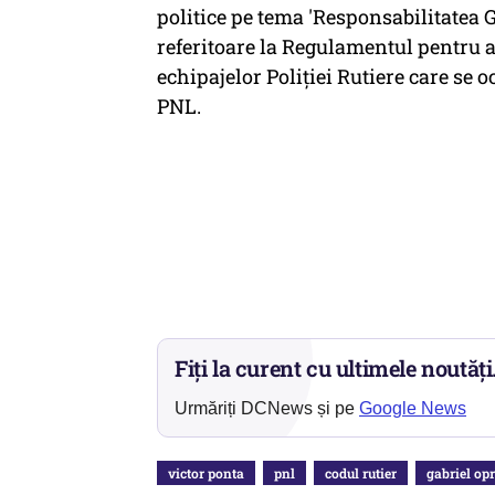
politice pe tema 'Responsabilitatea 
referitoare la Regulamentul pentru ap
echipajelor Poliţiei Rutiere care se 
PNL.
Fiți la curent cu ultimele noutăți
Urmăriți DCNews și pe
Google News
victor ponta
pnl
codul rutier
gabriel op