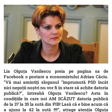
Lia Olguța Vasilescu preia pe pagina sa de
Facebook o postare a economistului Adrian Câciu.
”Vă mai amintiți sloganul "împrumută PSD încât
nici nepoții noștri nu vor fi în stare să achite datoria
publică?", întreabă Olguța Vasilescu? Asta în
condițiile în care noi AM SCĂZUT datoria publică
de la 37 la 35 la sută din PIB! Lasă că e bine acum că
a ajuns la 42 la sută !!!!”, atrage atenția Olguța