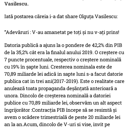
Vasilescu.
Iată postarea căreia i-a dat share Olguța Vasilescu:
”Adevăruri : V-au amanetat pe toţi şi nu v-aţi prins!
Datoria publică a ajuns la o pondere de 42,2% din PIB
de la 35,2% cât era la finalul anului 2019. O creştere cu
7 puncte procentuale, respectiv o creştere nominală
cu 19% în şapte luni. Cresterea nominala este de
70,89 miliarde lei adică in sapte luni s-a facut datorie
publica cat in trei ani(2017-2019). Este o realitate care
anulează toata propaganda deşănţată anterioară a
unora. Dincolo de creșterea nominală a datoriei
publice cu 70,89 miliarde lei, observăm un alt aspect
îngrijorător :Contracția PIB începe să se resimtă şi
avem o scădere trimestrială de peste 20 miliarde lei
an la an.Acum, dincolo de V-uri si vise, invit pe