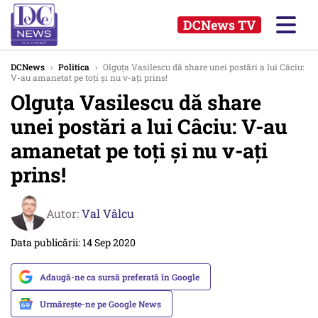
DCNews TV
DCNews
›
Politica
›
Olguța Vasilescu dă share unei postări a lui Câciu:
V-au amanetat pe toți și nu v-ați prins!
Olguța Vasilescu dă share
unei postări a lui Câciu: V-au
amanetat pe toți și nu v-ați
prins!
Autor:
Val Vâlcu
Data publicării: 14 Sep 2020
Adaugă-ne ca sursă preferată în Google
Urmărește-ne pe Google News