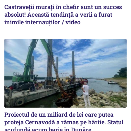
Castraveții murați în chefir sunt un succes
absolut! Această tendință a verii a furat
inimile internauților / video
Proiectul de un miliard de lei care putea
proteja Cernavodă a rămas pe hârtie. Statul
scufundă acum barje în Dunăre