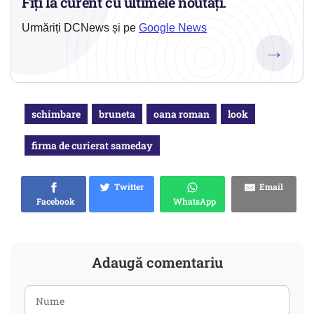
Fiți la curent cu ultimele noutăți.
Urmăriți DCNews și pe
Google News
→
schimbare
bruneta
oana roman
look
firma de curierat sameday
Twitter
Email
Facebook
WhatsApp
Adaugă comentariu