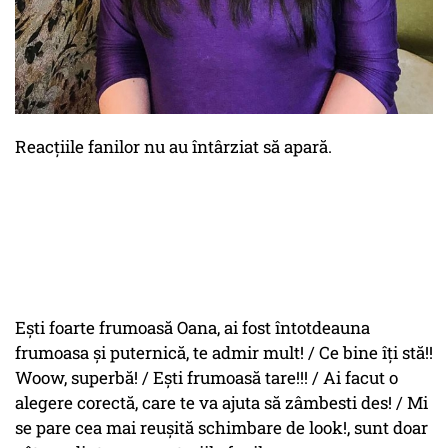
Reacțiile fanilor nu au întârziat să apară.
Ești foarte frumoasă Oana, ai fost întotdeauna
frumoasa și puternică, te admir mult! / Ce bine îți stă!!
Woow, superbă! / Ești frumoasă tare!!! / Ai facut o
alegere corectă, care te va ajuta să zâmbesti des! / Mi
se pare cea mai reușită schimbare de look!, sunt doar