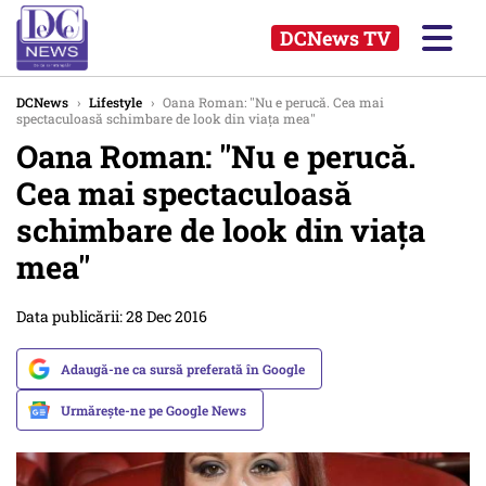
DCNews TV
DCNews
›
Lifestyle
›
Oana Roman: ''Nu e perucă. Cea mai
spectaculoasă schimbare de look din viața mea''
Oana Roman: ''Nu e perucă.
Cea mai spectaculoasă
schimbare de look din viața
mea''
Data publicării: 28 Dec 2016
Adaugă-ne ca sursă preferată în Google
Urmărește-ne pe Google News