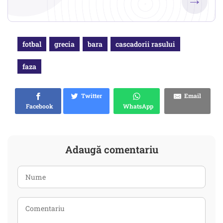
fotbal
grecia
bara
cascadorii rasului
faza
Twitter
Email
Facebook
WhatsApp
Adaugă comentariu