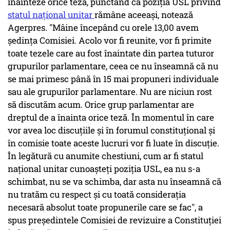
înainteze orice teză, punctând că poziţia USL privind
statul naţional unitar
rămâne aceeaşi, notează
Agerpres. "Mâine începând cu orele 13,00 avem
şedinţa Comisiei. Acolo vor fi reunite, vor fi primite
toate tezele care au fost înaintate din partea tuturor
grupurilor parlamentare, ceea ce nu înseamnă că nu
se mai primesc până în 15 mai propuneri individuale
sau ale grupurilor parlamentare. Nu are niciun rost
să discutăm acum. Orice grup parlamentar are
dreptul de a înainta orice teză. În momentul în care
vor avea loc discuţiile şi în forumul constituţional şi
în comisie toate aceste lucruri vor fi luate în discuţie.
În legătură cu anumite chestiuni, cum ar fi statul
naţional unitar cunoaşteţi poziţia USL, ea nu s-a
schimbat, nu se va schimba, dar asta nu înseamnă că
nu tratăm cu respect şi cu toată consideraţia
necesară absolut toate propunerile care se fac", a
spus preşedintele Comisiei de revizuire a Constituţiei