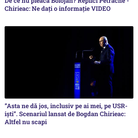
De ce nu pleacă Bolojan? Replici Petrache -
Chirieac: Ne dați o informație VIDEO
”Asta ne dă jos, inclusiv pe ai mei, pe USR-
iști”. Scenariul lansat de Bogdan Chirieac:
Altfel nu scapi