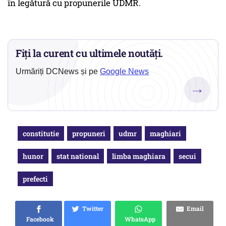
în legătură cu propunerile UDMR.
Fiți la curent cu ultimele noutăți.
Urmăriți DCNews și pe
Google News
→
constitutie
propuneri
udmr
maghiari
hunor
stat national
limba maghiara
secui
prefecti
Twitter
Email
Facebook
WhatsApp