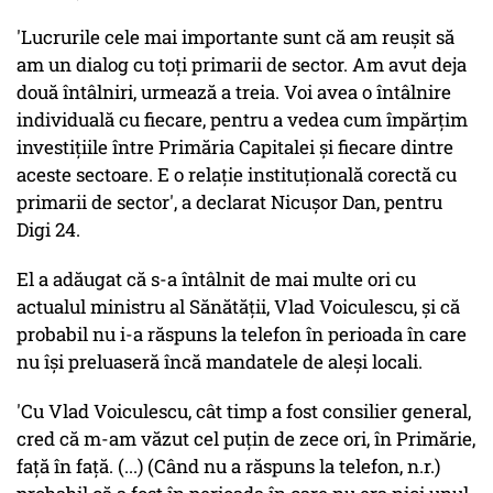
'Lucrurile cele mai importante sunt că am reuşit să
am un dialog cu toţi primarii de sector. Am avut deja
două întâlniri, urmează a treia. Voi avea o întâlnire
individuală cu fiecare, pentru a vedea cum împărţim
investiţiile între Primăria Capitalei şi fiecare dintre
aceste sectoare. E o relaţie instituţională corectă cu
primarii de sector', a declarat Nicuşor Dan, pentru
Digi 24.
El a adăugat că s-a întâlnit de mai multe ori cu
actualul ministru al Sănătăţii, Vlad Voiculescu, şi că
probabil nu i-a răspuns la telefon în perioada în care
nu îşi preluaseră încă mandatele de aleşi locali.
'Cu Vlad Voiculescu, cât timp a fost consilier general,
cred că m-am văzut cel puţin de zece ori, în Primărie,
faţă în faţă. (...) (Când nu a răspuns la telefon, n.r.)