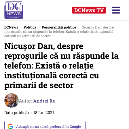
DCNews TV
DCNews
›
Politica
›
Personalități politice
›
Nicuşor Dan, despre
reproşurile că nu răspunde la telefon: Există o relaţie instituţională
corectă cu primarii de sector
Nicuşor Dan, despre
reproşurile că nu răspunde la
telefon: Există o relaţie
instituţională corectă cu
primarii de sector
Autor:
Andrei Itu
Data publicării: 18 Ian 2021
Adaugă-ne ca sursă preferată în Google