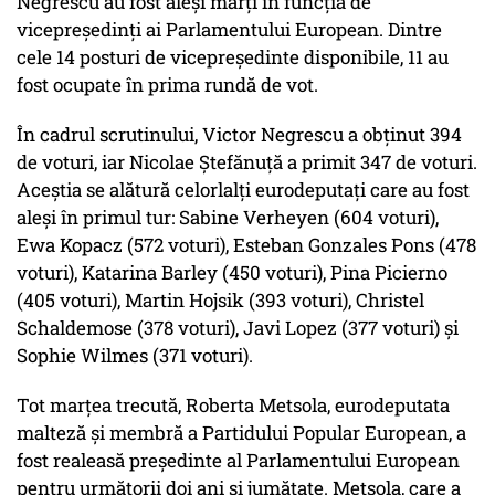
Negrescu au fost aleși marți în funcția de
vicepreședinți ai Parlamentului European. Dintre
cele 14 posturi de vicepreședinte disponibile, 11 au
fost ocupate în prima rundă de vot.
În cadrul scrutinului, Victor Negrescu a obținut 394
de voturi, iar Nicolae Ștefănuță a primit 347 de voturi.
Aceștia se alătură celorlalți eurodeputați care au fost
aleși în primul tur: Sabine Verheyen (604 voturi),
Ewa Kopacz (572 voturi), Esteban Gonzales Pons (478
voturi), Katarina Barley (450 voturi), Pina Picierno
(405 voturi), Martin Hojsik (393 voturi), Christel
Schaldemose (378 voturi), Javi Lopez (377 voturi) și
Sophie Wilmes (371 voturi).
Tot marțea trecută, Roberta Metsola, eurodeputata
malteză și membră a Partidului Popular European, a
fost realeasă președinte al Parlamentului European
pentru următorii doi ani și jumătate. Metsola, care a