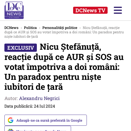
DCNews TV
DCNews
›
Politica
›
Personalități politice
›
Nicu Ștefănuță, reacție
după ce AUR și SOS au votat împotriva a doi români: Un paradox pentru
niște iubitori de țară
Nicu Ștefănuță,
reacție după ce AUR și SOS au
votat împotriva a doi români:
Un paradox pentru niște
iubitori de țară
Autor:
Alexandru Negrici
Data publicării: 24 Iul 2024
Adaugă-ne ca sursă preferată în Google