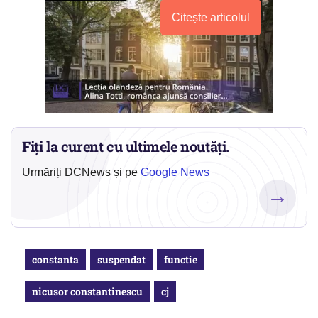
Citește articolul
Fiți la curent cu ultimele noutăți.
Urmăriți DCNews și pe
Google News
→
constanta
suspendat
functie
nicusor constantinescu
cj