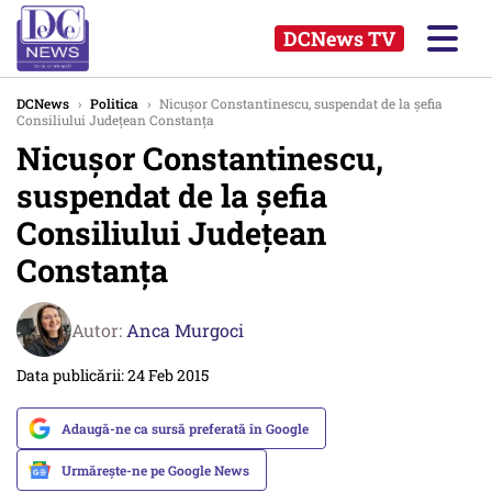
DCNews TV
DCNews
›
Politica
›
Nicușor Constantinescu, suspendat de la șefia
Consiliului Județean Constanța
Nicușor Constantinescu,
suspendat de la șefia
Consiliului Județean
Constanța
Autor:
Anca Murgoci
Data publicării: 24 Feb 2015
Adaugă-ne ca sursă preferată în Google
Urmărește-ne pe Google News