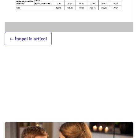
← Înapoi la articol