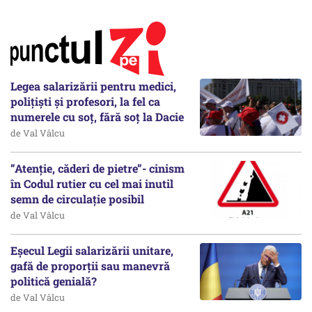
Legea salarizării pentru medici,
polițiști și profesori, la fel ca
numerele cu soț, fără soț la Dacie
de Val Vâlcu
”Atenție, căderi de pietre”- cinism
în Codul rutier cu cel mai inutil
semn de circulație posibil
de Val Vâlcu
Eșecul Legii salarizării unitare,
gafă de proporții sau manevră
politică genială?
de Val Vâlcu