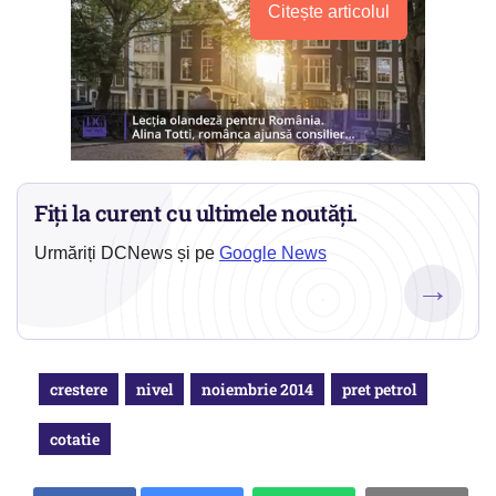
Citește articolul
Fiți la curent cu ultimele noutăți.
Urmăriți DCNews și pe
Google News
→
crestere
nivel
noiembrie 2014
pret petrol
cotatie