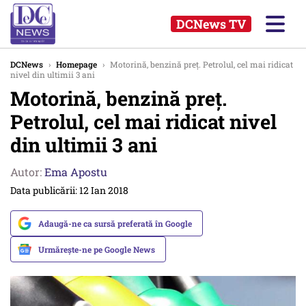
DCNews TV
DCNews
›
Homepage
›
Motorină, benzină preț. Petrolul, cel mai ridicat
nivel din ultimii 3 ani
Motorină, benzină preț.
Petrolul, cel mai ridicat nivel
din ultimii 3 ani
Autor:
Ema Apostu
Data publicării: 12 Ian 2018
Adaugă-ne ca sursă preferată în Google
Urmărește-ne pe Google News