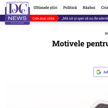
Ultimele știri
Politică
Război
Cri
Cele mai citite
Ce se întâmplă cu primul bulet
D
Motivele pentru
Ad