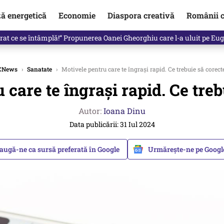
ză energetică
Economie
Diaspora creativă
Românii c
in electronic, decizia luată astăzi de Guvern pentru toți românii
CNews
›
Sanatate
›
Motivele pentru care te îngrași rapid. Ce trebuie să corect
 care te îngrași rapid. Ce treb
Autor:
Ioana Dinu
Data publicării: 31 Iul 2024
augă-ne ca sursă preferată în Google
Urmărește-ne pe Goog