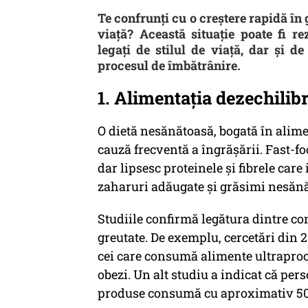
Te confrunți cu o creștere rapidă în g
viață? Această situație poate fi r
legați de stilul de viață, dar și 
procesul de îmbătrânire.
1. Alimentația dezechilib
O dietă nesănătoasă, bogată în alimen
cauză frecventă a îngrășării. Fast-fo
dar lipsesc proteinele și fibrele car
zaharuri adăugate și grăsimi nesănă
Studiile confirmă legătura dintre co
greutate. De exemplu, cercetări din 2
cei care consumă alimente ultraproc
obezi. Un alt studiu a indicat că per
produse consumă cu aproximativ 500 