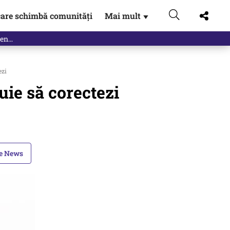
are schimbă comunități
Mai mult
▼
ezi
uie să corectezi
le News