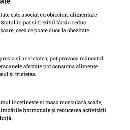
tate
tate este asociat cu obiceiuri alimentare
Statul în pat și trezitul târziu reduc
șcare, ceea ce poate duce la obezitate.
presia și anxietatea, pot provoca mâncatul
Persoanele afectate pot consuma alimente
ul și tristețea.
mul încetinește și masa musculară scade,
himbările hormonale și reducerea activității
dință.