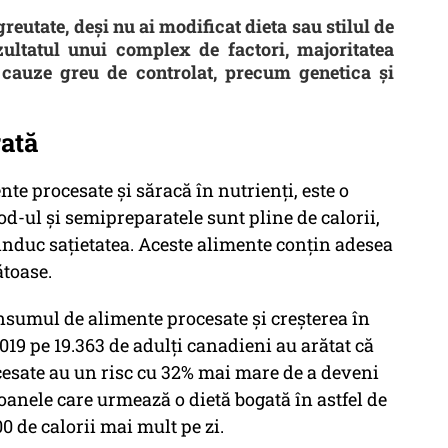
reutate, deși nu ai modificat dieta sau stilul de
ezultatul unui complex de factori, majoritatea
de cauze greu de controlat, precum genetica și
rată
te procesate și săracă în nutrienți, este o
od-ul și semipreparatele sunt pline de calorii,
e induc sațietatea. Aceste alimente conțin adesea
toase.
nsumul de alimente procesate și creșterea în
019 pe 19.363 de adulți canadieni au arătat că
esate au un risc cu 32% mai mare de a deveni
soanele care urmează o dietă bogată în astfel de
de calorii mai mult pe zi.