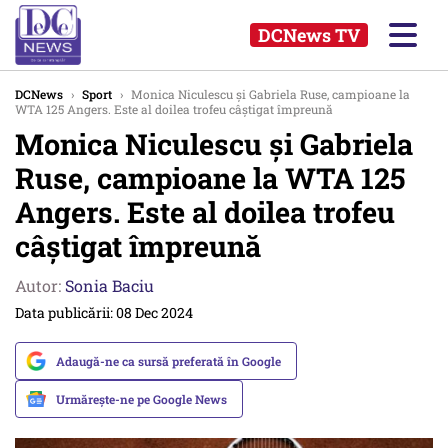
DCNews TV
DCNews
›
Sport
›
Monica Niculescu și Gabriela Ruse, campioane la
WTA 125 Angers. Este al doilea trofeu câștigat împreună
Monica Niculescu și Gabriela
Ruse, campioane la WTA 125
Angers. Este al doilea trofeu
câștigat împreună
Autor:
Sonia Baciu
Data publicării: 08 Dec 2024
Adaugă-ne ca sursă preferată în Google
Urmărește-ne pe Google News